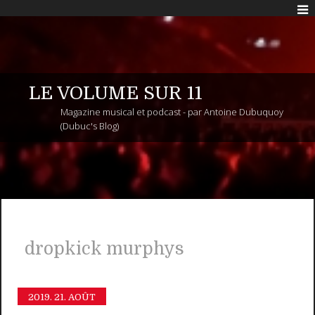
LE VOLUME SUR 11
Magazine musical et podcast - par Antoine Dubuquoy
(Dubuc's Blog)
dropkick murphys
2019.
21. AOÛT