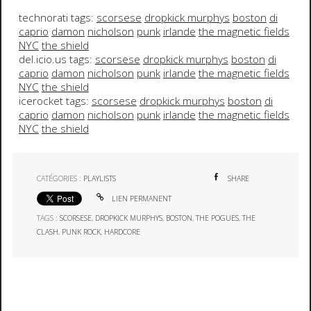
technorati tags:
scorsese
dropkick murphys
boston
di
caprio
damon
nicholson
punk
irlande
the magnetic fields
NYC
the shield
del.icio.us tags:
scorsese
dropkick murphys
boston
di
caprio
damon
nicholson
punk
irlande
the magnetic fields
NYC
the shield
icerocket tags:
scorsese
dropkick murphys
boston
di
caprio
damon
nicholson
punk
irlande
the magnetic fields
NYC
the shield
CATÉGORIES :
PLAYLISTS
SHARE
LIEN PERMANENT
TAGS :
SCORSESE
,
DROPKICK MURPHYS
,
BOSTON
,
THE POGUES
,
THE
CLASH
,
PUNK ROCK
,
HARDCORE