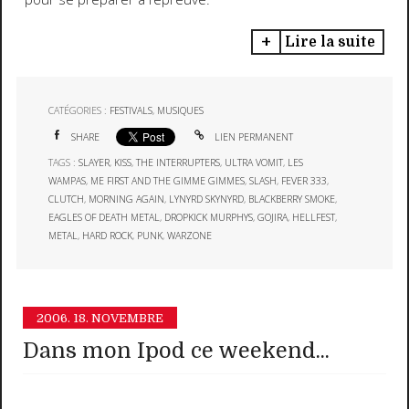
Lire la suite
CATÉGORIES :
FESTIVALS
,
MUSIQUES
SHARE
LIEN PERMANENT
TAGS :
SLAYER
,
KISS
,
THE INTERRUPTERS
,
ULTRA VOMIT
,
LES
WAMPAS
,
ME FIRST AND THE GIMME GIMMES
,
SLASH
,
FEVER 333
,
CLUTCH
,
MORNING AGAIN
,
LYNYRD SKYNYRD
,
BLACKBERRY SMOKE
,
EAGLES OF DEATH METAL
,
DROPKICK MURPHYS
,
GOJIRA
,
HELLFEST
,
METAL
,
HARD ROCK
,
PUNK
,
WARZONE
2006.
18. NOVEMBRE
Dans mon Ipod ce weekend...