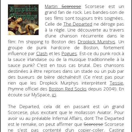
Martin
Scorcese
Scorsese
est un
grand fan de rock. Les bandes-son de
ses films sont toujours très soignées.
Celle de
The Departed
ne déroge pas
à la règle. Une découverte au travers
d'une chanson récurrente dans le
film:
I'm shipping to Boston
des
Dropkick Murphys
. Un
groupe de punk hardcore de Boston, fortement
influencé par
Clash
et les
Pogues
. Est-ce du punk rock à
la sauce irlandaise ou de la musique traditionnelle à la
sauce punk? C'est en tous cas brutal. Des chansons
destinées à être reprises dans un stade ou un pub par
des buveurs de bière déchaînés!!! (Ce n'est pas pour
rien que les Dropkick Murphys interprètent
Tessie
,
l'hymne officiel des
Boston Red Socks
depuis 2004!). En
écoute sur MySpace,
ici
.
The Departed
, cela dit en passant est un grand
Scorcese, plus excitant que le mollasson Aviator. Pour
avoir vu au préalable Infernal Affairs, dont The Departed
est le remake, on peut affirmer que
Scorcese
Scorsese
ne s'est pas contenté d'un copier-coller. Casting