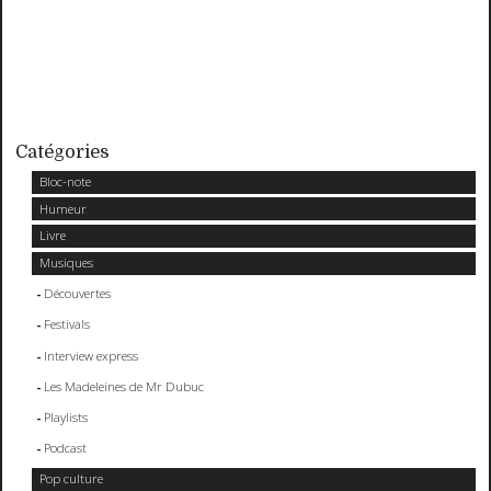
Catégories
Bloc-note
Humeur
Livre
Musiques
Découvertes
Festivals
Interview express
Les Madeleines de Mr Dubuc
Playlists
Podcast
Pop culture