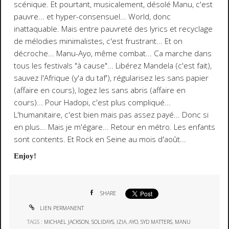
scénique. Et pourtant, musicalement, désolé Manu, c'est
pauvre... et hyper-consensuel... World, donc
inattaquable. Mais entre pauvreté des lyrics et recyclage
de mélodies minimalistes, c'est frustrant... Et on
décroche... Manu-Ayo, même combat... Ca marche dans
tous les festivals "à cause"... Libérez Mandela (c'est fait),
sauvez l'Afrique (y'a du taf'), régularisez les sans papier
(affaire en cours), logez les sans abris (affaire en
cours)... Pour Hadopi, c'est plus compliqué...
L'humanitaire, c'est bien mais pas assez payé... Donc si
en plus... Mais je m'égare... Retour en métro. Les enfants
sont contents. Et
Rock en Seine
au mois d'août...
Enjoy!
SHARE
LIEN PERMANENT
TAGS :
MICHAEL JACKSON
,
SOLIDAYS
,
IZIA
,
AYO
,
SYD MATTERS
,
MANU