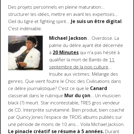
Des projets personnels en pleine maturation...
structurer les idées, mettre en avant les expertises...
Oeil du tigre et fighting spirit...
J
e suis un être digital
.
C'est indéniable.
Michael Jackson
... Overdose. La
palme du délire ayant été décernée
à
20 Minutes
qui n'a pas hésité à
qualifier la mort de Bambi de
11
septembre de la pop culture
...
Insulte aux victimes. Mélange des
genres. Que vient foutre le Choc des Civilisations dans
ce délire journalistique? C'est ce que le
Canard
classerait dans le rubrique
Mur du çon
... Un musicien
black (?) meurt. Star incontestable, TRES gros vendeur
de CD. Interprète survitaminé. Bien produit, bien coaché
par Quincy Jones l'espace de TROIS albums publiés sur
une période de moins de 10 ans... Voila Michael Jackson.
Le pinacle créatif se résume à 5 années.
Durant