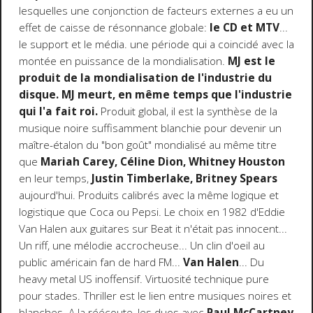
lesquelles une conjonction de facteurs externes a eu un
effet de caisse de résonnance globale:
le CD et MTV
...
le support et le média. une période qui a coincidé avec la
montée en puissance de la mondialisation.
MJ est le
produit de la mondialisation de l'industrie du
disque. MJ meurt, en même temps que l'industrie
qui l'a fait roi.
Produit global, il est la synthèse de la
musique noire suffisamment blanchie pour devenir un
maître-étalon du "bon goût" mondialisé au même titre
que
Mariah Carey, Céline Dion, Whitney Houston
en leur temps,
Justin Timberlake, Britney Spears
aujourd'hui. Produits calibrés avec la même logique et
logistique que Coca ou Pepsi. Le choix en 1982 d'Eddie
Van Halen aux guitares sur Beat it n'était pas innocent...
Un riff, une mélodie accrocheuse... Un clin d'oeil au
public américain fan de hard FM...
Van Halen
... Du
heavy metal US inoffensif. Virtuosité technique pure
pour stades. Thriller est le lien entre musiques noires et
blanches. A la réécoute, les duos avec
Paul McCartney