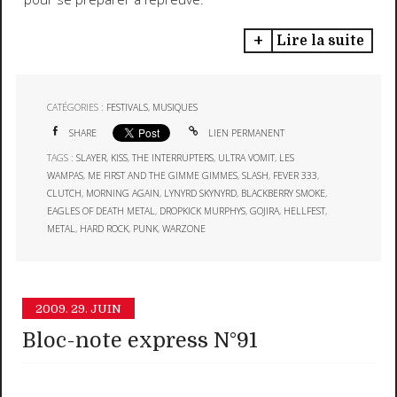
Lire la suite
CATÉGORIES :
FESTIVALS
,
MUSIQUES
SHARE
LIEN PERMANENT
TAGS :
SLAYER
,
KISS
,
THE INTERRUPTERS
,
ULTRA VOMIT
,
LES
WAMPAS
,
ME FIRST AND THE GIMME GIMMES
,
SLASH
,
FEVER 333
,
CLUTCH
,
MORNING AGAIN
,
LYNYRD SKYNYRD
,
BLACKBERRY SMOKE
,
EAGLES OF DEATH METAL
,
DROPKICK MURPHYS
,
GOJIRA
,
HELLFEST
,
METAL
,
HARD ROCK
,
PUNK
,
WARZONE
2009.
29. JUIN
Bloc-note express N°91