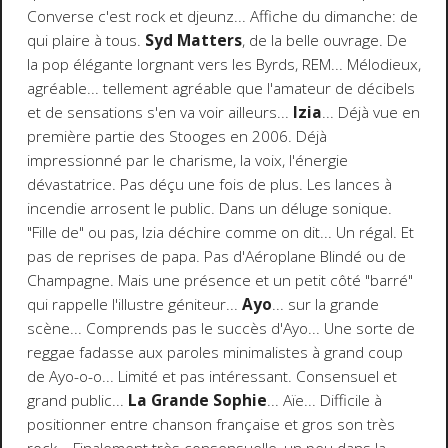
Converse c'est rock et djeunz... Affiche du dimanche: de
qui plaire à tous.
Syd Matters
, de la belle ouvrage. De
la pop élégante lorgnant vers les Byrds, REM... Mélodieux,
agréable... tellement agréable que l'amateur de décibels
et de sensations s'en va voir ailleurs...
Izia
... Déjà vue en
première partie des Stooges en 2006. Déjà
impressionné par le charisme, la voix, l'énergie
dévastatrice. Pas déçu une fois de plus. Les lances à
incendie arrosent le public. Dans un déluge sonique.
"Fille de" ou pas, Izia déchire comme on dit... Un régal. Et
pas de reprises de papa. Pas d'Aéroplane Blindé ou de
Champagne. Mais une présence et un petit côté "barré"
qui rappelle l'illustre géniteur...
Ayo
... sur la grande
scène... Comprends pas le succès d'Ayo... Une sorte de
reggae fadasse aux paroles minimalistes à grand coup
de Ayo-o-o... Limité et pas intéressant. Consensuel et
grand public...
La Grande Sophie
... Aïe... Difficile à
positionner entre chanson française et gros son très