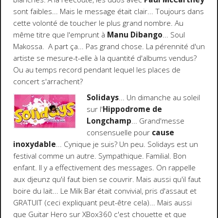
sont faibles... Mais le message était clair... Toujours dans
cette volonté de toucher le plus grand nombre. Au
même titre que l'emprunt à
Manu Dibango
... Soul
Makossa. A part ça... Pas grand chose. La pérennité d'un
artiste se mesure-t-elle à la quantité d'albums vendus?
Ou au temps record pendant lequel les places de
concert s'arrachent?
Solidays
... Un dimanche au soleil
sur l'
Hippodrome de
Longchamp
... Grand'messe
consensuelle pour
cause
inoxydable
... Cynique je suis? Un peu. Solidays est un
festival comme un autre. Sympathique. Familial. Bon
enfant. Il y a effectivement des messages. On rappelle
aux djeunz qu'il faut bien se couvrir. Mais aussi qu'il faut
boire du lait... Le Milk Bar était convivial, pris d'assaut et
GRATUIT (ceci expliquant peut-être cela)... Mais aussi
que Guitar Hero sur XBox360 c'est chouette et que