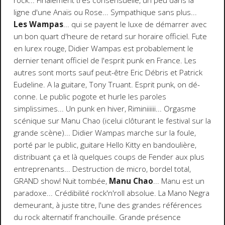
rock... Finalement très consensuelle, un peu dans la
ligne d'une Anaïs ou Rose... Sympathique sans plus...
Les Wampas
... qui se payent le luxe de démarrer avec
un bon quart d'heure de retard sur horaire officiel. Fute
en lurex rouge, Didier Wampas est probablement le
dernier tenant officiel de l'esprit punk en France. Les
autres sont morts sauf peut-être Eric Débris et Patrick
Eudeline. A la guitare, Tony Truant. Esprit punk, on dé-
conne. Le public pogote et hurle les paroles
simplissimes... Un punk en hiver, Riminiiiiii... Orgasme
scénique sur Manu Chao (icelui clôturant le festival sur la
grande scène)... Didier Wampas marche sur la foule,
porté par le public, guitare Hello Kitty en bandoulière,
distribuant ça et là quelques coups de Fender aux plus
entreprenants... Destruction de micro, bordel total,
GRAND show! Nuit tombée,
Manu Chao
... Manu est un
paradoxe... Crédibilité rock'n'roll absolue. La Mano Negra
demeurant, à juste titre, l'une des grandes références
du rock alternatif franchouille. Grande présence