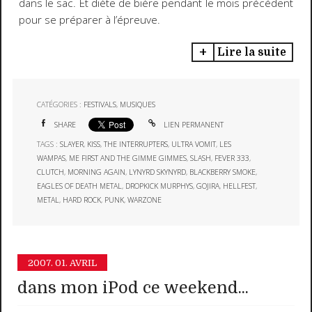
dans le sac. Et diète de bière pendant le mois précédent
pour se préparer à l’épreuve.
Lire la suite
CATÉGORIES :
FESTIVALS
,
MUSIQUES
SHARE
LIEN PERMANENT
TAGS :
SLAYER
,
KISS
,
THE INTERRUPTERS
,
ULTRA VOMIT
,
LES
WAMPAS
,
ME FIRST AND THE GIMME GIMMES
,
SLASH
,
FEVER 333
,
CLUTCH
,
MORNING AGAIN
,
LYNYRD SKYNYRD
,
BLACKBERRY SMOKE
,
EAGLES OF DEATH METAL
,
DROPKICK MURPHYS
,
GOJIRA
,
HELLFEST
,
METAL
,
HARD ROCK
,
PUNK
,
WARZONE
2007.
01. AVRIL
dans mon iPod ce weekend...