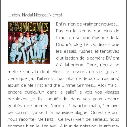
...
rien
. Nada! Niente! Nichts!
Enfin, rien de vraiment nouveau.
Pas eu le temps non plus de
filmer un second épisode de la
Dubuc's blog TV
. Ou disons que
les essais, rushes et tentatives
d'utilisation de la caméra DV ont
été laborieux. Donc, rien à se
mettre sous la dent. Alors, je ressors un vieil (pas si
vieux que ça, d'ailleurs... pas plus de deux ou trois ans)
album de
Me First and the Gimme Gimmes
... Allo? Y'a-t-il
encore quelqu'un dans la salle? Je vois vos visages
perplexes. Je lis l'inquiétude dans vos yeux encore
gonflés de sommeil. Normal. Dimanche matin, 1er avril
de surcroit, ça sent la mauvaise blague. Qu'est-ce qu'il
nous raconte? Me First...
Cé kwa
? Rien de sérieux, nous
sommes bien le 1er avril. A jour de poission, le groupe-