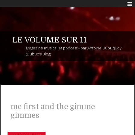
LE VOLUME SUR 11
Magazine musical et podcast - par Antoine Dubuquoy
(Dubuc's Blog)
me first and the gimme
gimmes