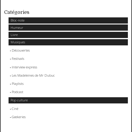
Catégories
Bloc-note
Humeur
Livre
Musiques
Découvertes
Festivals
Interview express
Les Madeleines de Mr Dubuc
Playlists
Podcast
Pop culture
Ciné
Geekeries