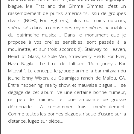
blague.
Me First and the Gimme Gimmes
, c'est un
rassemblement de
punks américains
, issu de groupes
divers (NOFX, Foo Fighters), plus ou moins obscurs,
spécialisés dans la reprise destroy de pièces incunables
du patrimoine musical... Dans le monument que je
propose à vos oreilles sensibles, sont passés à la
moulinette, et sur trois accords (!), Stairway to Heaven,
Heart of Glass, O Sole Mio, Strawberry Fields For Ever,
Hava Nagila... Le titre de l'album: "Ruin Jonny's Bar
Mitzvah". Le concept: le groupe anime la bar mitzvah du
jeune Jonny Wixen, au Calamigas ranch de Malibu, CA.
Entre happening, reality show, et mauvaise blague... Il se
dégage de cet album live une certaine bonne humeur,
un peu de fraicheur et une ambiance de grosse
déconnade... A consommer frais. Immédiatement.
Comme toutes les bonnes blagues, risque d'usure sur la
distance. Jugez sur pièce...