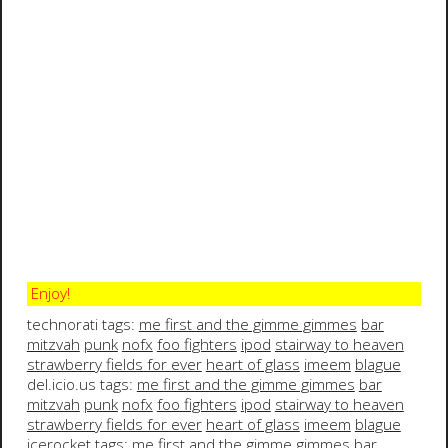
Enjoy!
technorati tags:
me first and the gimme gimmes
bar
mitzvah
punk
nofx
foo fighters
ipod
stairway to heaven
strawberry fields for ever
heart of glass
imeem
blague
del.icio.us tags:
me first and the gimme gimmes
bar
mitzvah
punk
nofx
foo fighters
ipod
stairway to heaven
strawberry fields for ever
heart of glass
imeem
blague
icerocket tags:
me first and the gimme gimmes
bar