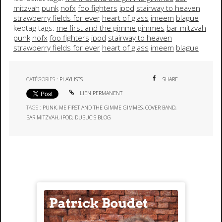
mitzvah
punk
nofx
foo fighters
ipod
stairway to heaven
strawberry fields for ever
heart of glass
imeem
blague
keotag tags:
me first and the gimme gimmes
bar mitzvah
punk
nofx
foo fighters
ipod
stairway to heaven
strawberry fields for ever
heart of glass
imeem
blague
CATÉGORIES :
PLAYLISTS
SHARE
LIEN PERMANENT
TAGS :
PUNK
,
ME FIRST AND THE GIMME GIMMES
,
COVER BAND
,
BAR MITZVAH
,
IPOD
,
DUBUC'S BLOG