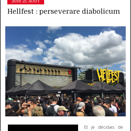
2019.
21. AOÛT
Hellfest : perseverare diabolicum
Et je décidais de