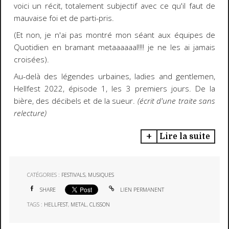
voici un récit, totalement subjectif avec ce qu'il faut de
mauvaise foi et de parti-pris.
(Et non, je n'ai pas montré mon séant aux équipes de
Quotidien en bramant metaaaaaal!!!! je ne les ai jamais
croisées).
Au-delà des légendes urbaines, ladies and gentlemen,
Hellfest 2022, épisode 1, les 3 premiers jours. De la
bière, des décibels et de la sueur.
(écrit d'une traite sans
relecture)
Lire la suite
CATÉGORIES :
FESTIVALS
,
MUSIQUES
SHARE
LIEN PERMANENT
TAGS :
HELLFEST
,
METAL
,
CLISSON