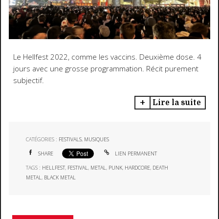
Le Hellfest 2022, comme les vaccins. Deuxième dose. 4
jours avec une grosse programmation. Récit purement
subjectif.
Lire la suite
CATÉGORIES :
FESTIVALS
,
MUSIQUES
SHARE
LIEN PERMANENT
TAGS :
HELLFEST
,
FESTIVAL
,
METAL
,
PUNK
,
HARDCORE
,
DEATH
METAL
,
BLACK METAL