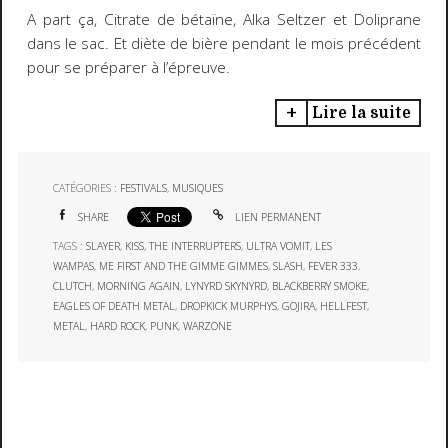
A part ça, Citrate de bétaïne, Alka Seltzer et Doliprane
dans le sac. Et diète de bière pendant le mois précédent
pour se préparer à l’épreuve.
Lire la suite
CATÉGORIES :
FESTIVALS
,
MUSIQUES
SHARE
LIEN PERMANENT
TAGS :
SLAYER
,
KISS
,
THE INTERRUPTERS
,
ULTRA VOMIT
,
LES
WAMPAS
,
ME FIRST AND THE GIMME GIMMES
,
SLASH
,
FEVER 333
,
CLUTCH
,
MORNING AGAIN
,
LYNYRD SKYNYRD
,
BLACKBERRY SMOKE
,
EAGLES OF DEATH METAL
,
DROPKICK MURPHYS
,
GOJIRA
,
HELLFEST
,
METAL
,
HARD ROCK
,
PUNK
,
WARZONE