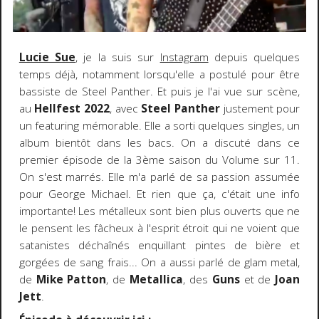
Lucie Sue
, je la suis sur
Instagram
depuis quelques
temps déjà, notamment lorsqu'elle a postulé pour être
bassiste de Steel Panther. Et puis je l'ai vue sur scène,
au
Hellfest 2022
, avec
Steel Panther
justement pour
un featuring mémorable. Elle a sorti quelques singles, un
album bientôt dans les bacs. On a discuté dans ce
premier épisode de la 3ème saison du Volume sur 11.
On s'est marrés. Elle m'a parlé de sa passion assumée
pour George Michael. Et rien que ça, c'était une info
importante! Les métalleux sont bien plus ouverts que ne
le pensent les fâcheux à l'esprit étroit qui ne voient que
satanistes déchaînés enquillant pintes de bière et
gorgées de sang frais... On a aussi parlé de glam metal,
de
Mike Patton
, de
Metallica
, des
Guns
et de
Joan
Jett
.