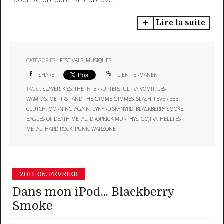
Lire la suite
CATÉGORIES :
FESTIVALS
,
MUSIQUES
SHARE
LIEN PERMANENT
TAGS :
SLAYER
,
KISS
,
THE INTERRUPTERS
,
ULTRA VOMIT
,
LES
WAMPAS
,
ME FIRST AND THE GIMME GIMMES
,
SLASH
,
FEVER 333
,
CLUTCH
,
MORNING AGAIN
,
LYNYRD SKYNYRD
,
BLACKBERRY SMOKE
,
EAGLES OF DEATH METAL
,
DROPKICK MURPHYS
,
GOJIRA
,
HELLFEST
,
METAL
,
HARD ROCK
,
PUNK
,
WARZONE
2011.
05. FÉVRIER
Dans mon iPod... Blackberry
Smoke