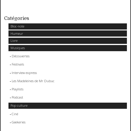
Catégories
Bloc-note
Humeur
Livre
Musiques
Découvertes
Festivals
Interview express
Les Madeleines de Mr Dubuc
Playlists
Podcast
Pop culture
Ciné
Geekeries