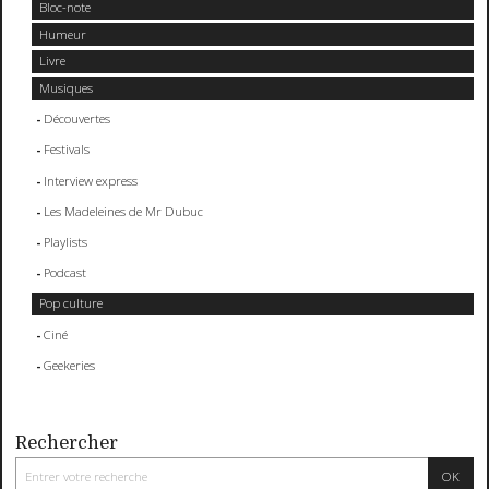
Bloc-note
Humeur
Livre
Musiques
Découvertes
Festivals
Interview express
Les Madeleines de Mr Dubuc
Playlists
Podcast
Pop culture
Ciné
Geekeries
Rechercher