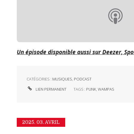
Un épisode disponible aussi sur Deezer, Spo
CATÉGORIES :
MUSIQUES
,
PODCAST
LIEN PERMANENT
TAGS :
PUNK
,
WAMPAS
2025.
03. AVRIL