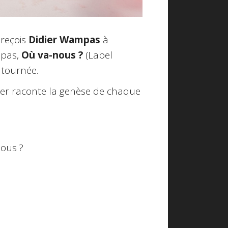
 reçois
Didier Wampas
à
mpas,
Où va-nous ?
(Label
 tournée.
idier raconte la genèse de chaque
nous ?