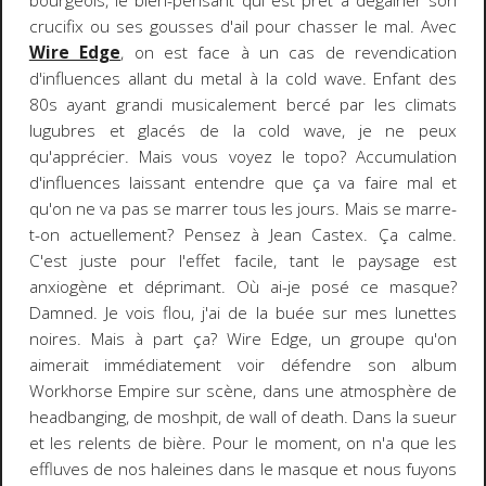
bourgeois, le bien-pensant qui est prêt à dégainer son
crucifix ou ses gousses d'ail pour chasser le mal. Avec
Wire Edge
, on est face à un cas de revendication
d'influences allant du metal à la cold wave. Enfant des
80s ayant grandi musicalement bercé par les climats
lugubres et glacés de la cold wave, je ne peux
qu'apprécier. Mais vous voyez le topo? Accumulation
d'influences laissant entendre que ça va faire mal et
qu'on ne va pas se marrer tous les jours. Mais se marre-
t-on actuellement? Pensez à Jean Castex. Ça calme.
C'est juste pour l'effet facile, tant le paysage est
anxiogène et déprimant. Où ai-je posé ce masque?
Damned. Je vois flou, j'ai de la buée sur mes lunettes
noires. Mais à part ça? Wire Edge, un groupe qu'on
aimerait immédiatement voir défendre son album
Workhorse Empire sur scène, dans une atmosphère de
headbanging, de moshpit, de wall of death. Dans la sueur
et les relents de bière. Pour le moment, on n'a que les
effluves de nos haleines dans le masque et nous fuyons