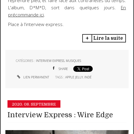
reprendre pied, et faire face aux contrariétés du temps.
L'album, D*M*D, sort dans quelques jours.
En
précommande ici
.
Place à l'interview express.
Lire la suite
CATÉGORIES :
INTERVIEW EXPRESS
,
MUSIQUES
SHARE
LIEN PERMANENT
TAGS :
APPLE JELLY
,
INDÉ
2020.
08. SEPTEMBRE
Interview Express : Wire Edge