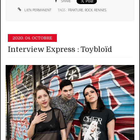
SHARE
LIEN PERMANENT
TAGS :
FRAKTURE
,
ROCK
,
RENNES
2020.
04. OCTOBRE
Interview Express : Toybloïd