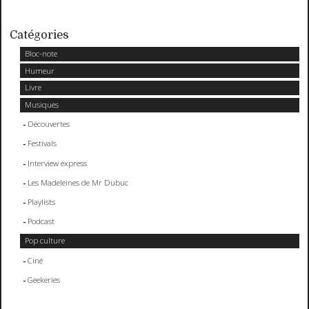
Catégories
Bloc-note
Humeur
Livre
Musiques
Découvertes
Festivals
Interview express
Les Madeleines de Mr Dubuc
Playlists
Podcast
Pop culture
Ciné
Geekeries