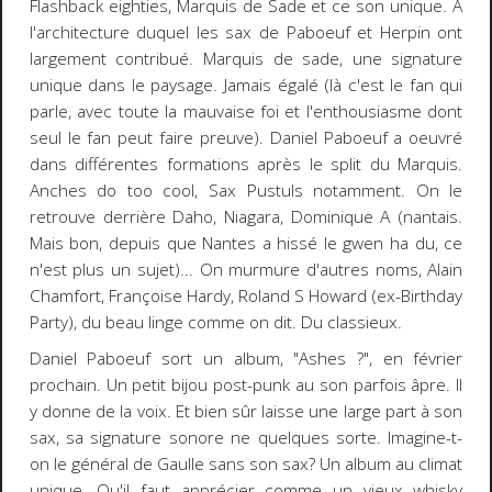
Flashback eighties, Marquis de Sade et ce son unique. À
l'architecture duquel les sax de Paboeuf et Herpin ont
largement contribué. Marquis de sade, une signature
unique dans le paysage. Jamais égalé (là c'est le fan qui
parle, avec toute la mauvaise foi et l'enthousiasme dont
seul le fan peut faire preuve). Daniel Paboeuf a oeuvré
dans différentes formations après le split du Marquis.
Anches do too cool, Sax Pustuls notamment. On le
retrouve derrière Daho, Niagara, Dominique A (nantais.
Mais bon, depuis que Nantes a hissé le gwen ha du, ce
n'est plus un sujet)... On murmure d'autres noms, Alain
Chamfort, Françoise Hardy, Roland S Howard (ex-Birthday
Party), du beau linge comme on dit. Du classieux.
Daniel Paboeuf sort un album, "Ashes ?", en février
prochain. Un petit bijou post-punk au son parfois âpre. Il
y donne de la voix. Et bien sûr laisse une large part à son
sax, sa signature sonore ne quelques sorte. Imagine-t-
on le général de Gaulle sans son sax? Un album au climat
unique. Qu'il faut apprécier comme un vieux whisky