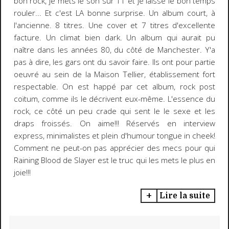
bon rock, je mets le son sur 11 et je laisse le bon temps
rouler... Et c'est LA bonne surprise. Un album court, à
l'ancienne. 8 titres. Une cover et 7 titres d'excellente
facture. Un climat bien dark. Un album qui aurait pu
naître dans les années 80, du côté de Manchester. Y'a
pas à dire, les gars ont du savoir faire. Ils ont pour partie
oeuvré au sein de la Maison Tellier, établissement fort
respectable. On est happé par cet album, rock post
coïtum, comme ils le décrivent eux-même. L'essence du
rock, ce côté un peu crade qui sent le le sexe et les
draps froissés. On aime!!! Réservés en interview
express, minimalistes et plein d'humour tongue in cheek!
Comment ne peut-on pas apprécier des mecs pour qui
Raining Blood de Slayer est le truc qui les mets le plus en
joie!!!
Lire la suite