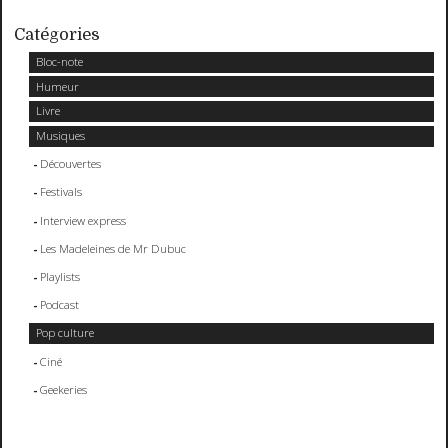
Catégories
Bloc-note
Humeur
Livre
Musiques
Découvertes
Festivals
Interview express
Les Madeleines de Mr Dubuc
Playlists
Podcast
Pop culture
Ciné
Geekeries