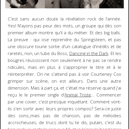
C'est sans aucun doute la révélation rock de l'année.
Yes! N'ayons pas peur des mots, un groupe qui dès son
premier album montre qu'il a du métier. Et des big balls.
La preuve : qui ose reprendre du Springsteen, et pas
une obscure toune sortie d'un catalogue d'inédits et de
raretés, non, un tube du Boss,
Dancing in the Dark
. Et les
bougres réussissent non seulement à ne pas se rendre
ridicules, mais en plus à s'approprier le titre et à le
réinterpréter. On ne s'attend pas à voir Courteney Cox
grimper sur scène, on est ailleurs. Dans une autre
dimension. Mais à part ça, et c'était ma réserve quand j'ai
reçu le le premier single d'
Animal Triste
... Commencer
par une cover, c'est presque inquiétant. Comment vont-
ils s'en sortir avec leurs propres compos? Sera-ce juste
des sons;,mais pas de chanson, pas de mélodies
accrocheuses, de trucs dont tu te dis, putain, c'est du