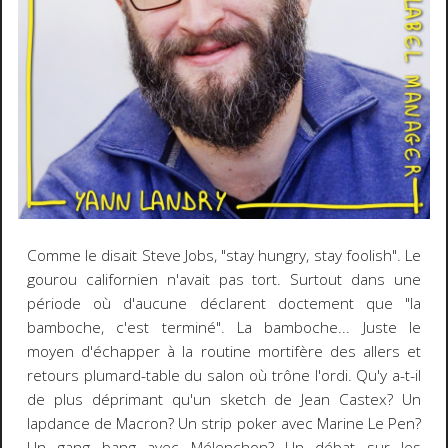
Comme le disait Steve Jobs, "stay hungry, stay foolish". Le
gourou californien n'avait pas tort. Surtout dans une
période où d'aucune déclarent doctement que "la
bamboche, c'est terminé". La bamboche... Juste le
moyen d'échapper à la routine mortifère des allers et
retours plumard-table du salon où trône l'ordi. Qu'y a-t-il
de plus déprimant qu'un sketch de Jean Castex? Un
lapdance de Macron? Un strip poker avec Marine Le Pen?
Un gang bang avec Mélenchon? Un débat sur les