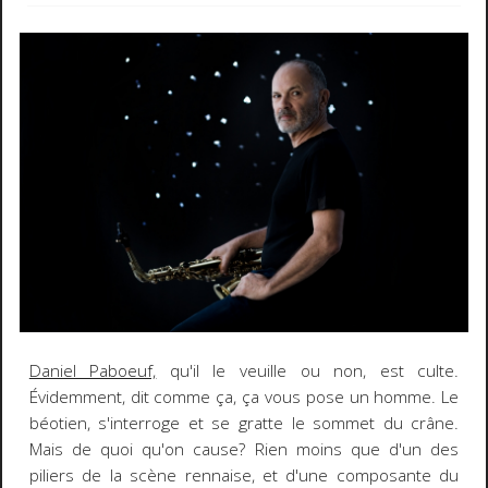
Daniel Paboeuf,
qu'il le veuille ou non, est culte.
Évidemment, dit comme ça, ça vous pose un homme. Le
béotien, s'interroge et se gratte le sommet du crâne.
Mais de quoi qu'on cause? Rien moins que d'un des
piliers de la scène rennaise, et d'une composante du