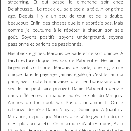
streaming. Et qui passe le dimanche soir chez
Delahousse... Le rock a eu sa place à la télé. A long time
ago. Depuis, il y a un peu de tout, et de la daube,
beaucoup. Enfin, des choses que je n'apprécie pas. Mais
comme j'ai coutume à le répéter, à chacun son sale
goût. Soyons positifs, soyons underground, soyons
passionné et parlons de passionnés.
Flashback eighties, Marquis de Sade et ce son unique. À
l'architecture duquel les sax de Paboeuf et Herpin ont
largement contribué. Marquis de sade, une signature
unique dans le paysage. Jamais égalé (là c'est le fan qui
parle, avec toute la mauvaise foi et l'enthousiasme dont
seul le fan peut faire preuve). Daniel Paboeuf a oeuvré
dans différentes formations après le split du Marquis.
Anches do too cool, Sax Pustuls notamment. On le
retrouve derrière Daho, Niagara, Dominique A (nantais.
Mais bon, depuis que Nantes a hissé le gwen ha du, ce
n'est plus un sujet)... On murmure d'autres noms, Alain
Chamfort, Françoise Hardy, Roland S Howard (ex-Birthday