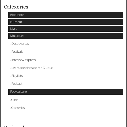
Catégories
Bloc-note
Humeur
Livre
Musiques
Découvertes
Festivals
Interview express
Les Madeleines de Mr Dubuc
Playlists
Podcast
Pop culture
Ciné
Geekeries