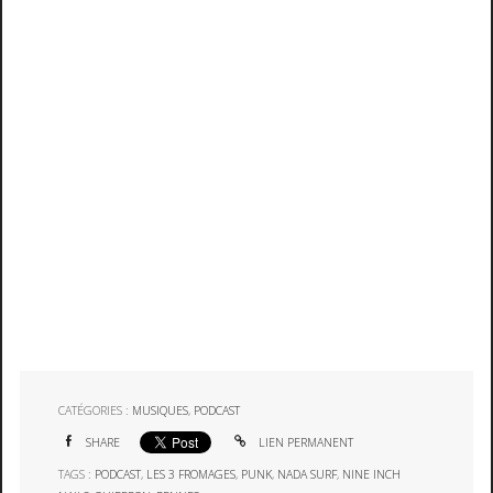
CATÉGORIES :
MUSIQUES
,
PODCAST
SHARE
LIEN PERMANENT
TAGS :
PODCAST
,
LES 3 FROMAGES
,
PUNK
,
NADA SURF
,
NINE INCH