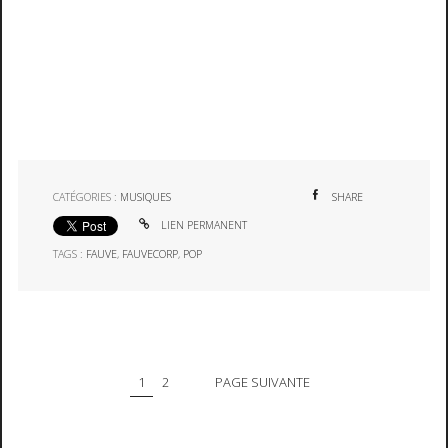
CATÉGORIES :
MUSIQUES
SHARE
LIEN PERMANENT
TAGS :
FAUVE
,
FAUVECORP
,
POP
1
2
PAGE SUIVANTE