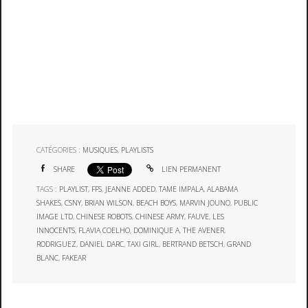
CATÉGORIES :
MUSIQUES
,
PLAYLISTS
SHARE
LIEN PERMANENT
TAGS :
PLAYLIST
,
FFS
,
JEANNE ADDED
,
TAME IMPALA
,
ALABAMA
SHAKES
,
CSNY
,
BRIAN WILSON
,
BEACH BOYS
,
MARVIN JOUNO
,
PUBLIC
IMAGE LTD
,
CHINESE ROBOTS
,
CHINESE ARMY
,
FAUVE
,
LES
INNOCENTS
,
FLAVIA COELHO
,
DOMINIQUE A
,
THE AVENER
,
RODRIGUEZ
,
DANIEL DARC
,
TAXI GIRL
,
BERTRAND BETSCH
,
GRAND
BLANC
,
FAKEAR