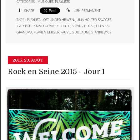
CATÉGORIES :
MUSIQUES
,
PLAYLISTS
SHARE
LIEN PERMANENT
TAGS :
PLAYLIST
,
LOST UNDER HEAVEN
,
JULIA HOLTER
,
SAVAGES
,
IGGY POP
,
ESKIMO
,
ROYAL REPUBLIC
,
SLAVES
,
FIDLAR
,
LET'S EAT
GRANDMA
,
FLAVIEN BERGER
,
FAUVE
,
GUILLAUME STANKIEWICZ
2015.
29. AOÛT
Rock en Seine 2015 - Jour 1