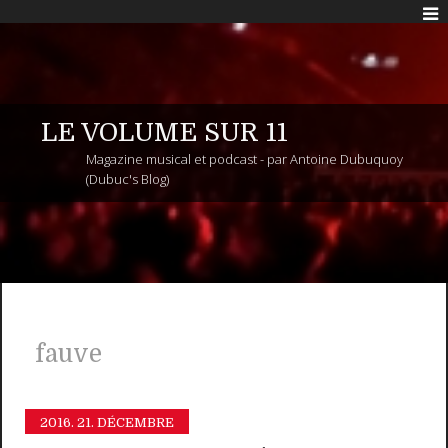
LE VOLUME SUR 11
Magazine musical et podcast - par Antoine Dubuquoy
(Dubuc's Blog)
fauve
2016.
21. DÉCEMBRE