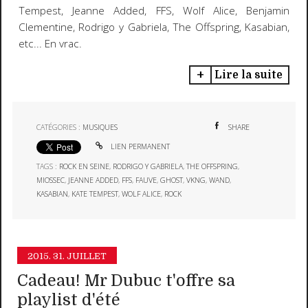
Tempest, Jeanne Added, FFS, Wolf Alice, Benjamin
Clementine, Rodrigo y Gabriela, The Offspring, Kasabian,
etc... En vrac.
Lire la suite
CATÉGORIES :
MUSIQUES
SHARE
LIEN PERMANENT
TAGS :
ROCK EN SEINE
,
RODRIGO Y GABRIELA
,
THE OFFSPRING
,
MIOSSEC
,
JEANNE ADDED
,
FFS
,
FAUVE
,
GHOST
,
VKNG
,
WAND
,
KASABIAN
,
KATE TEMPEST
,
WOLF ALICE
,
ROCK
2015.
31. JUILLET
Cadeau! Mr Dubuc t'offre sa
playlist d'été