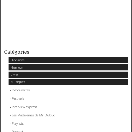
Catégories
Bloc-note
Humeur
Livre
Musiques
Découvertes
Festivals
Interview express
Les Madeleines de Mr Dubuc
Playlists
Podcast