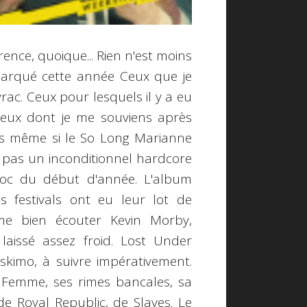
ence, quoique... Rien n'est moins
 marqué cette année Ceux que je
rac. Ceux pour lesquels il y a eu
 ceux dont je me souviens après
ues même si le So Long Marianne
is pas un inconditionnel hardcore
oc du début d'année. L'album
s festivals ont eu leur lot de
aime bien écouter Kevin Morby,
laissé assez froid. Lost Under
Eskimo, à suivre impérativement.
 Femme, ses rimes bancales, sa
de Royal Republic, de Slaves. Le