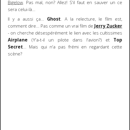
Bigelow
. Pas mal, non? Allez! S'il faut en sauver un ce
sera celui-là...
Il y a aussi ça...
Ghost
. A la relecture, le film est,
comment dire... Pas comme un vrai film de
Jerry Zucker
- on cherche désespérément le lien avec les cultissimes
Airplane
(Y'a-t-il un pilote dans l'avion?) et
Top
Secret
... Mais qui n'a pas frémi en regardant cette
scène?