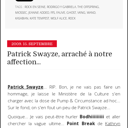
TAGS :
ROCK EN SEINE
,
RODRIGO Y GABRIELA
,
THE OFFSPRING
,
MIOSSEC
,
JEANNE ADDED
,
FFS
,
FAUVE
,
GHOST
,
VKNG
,
WAND
,
KASABIAN
,
KATE TEMPEST
,
WOLF ALICE
,
ROCK
2009.
15. SEPTEMBRE
Patrick Swayze, arraché à notre
affection...
Patrick Swayze
... RIP. Bon, je ne vais pas faire un
hommage, je laisse le Ministère de la Culture s'en
charger avec la dose de
Pump & Circumstance
ad hoc...
Sur le fond, on s'en fout un peu de Patrick Swayze...
Quoique... Je vais peut-être hurler
Bodhiiiiiiiii
et aller
chercher la vague ultime...
Point Break
de
Kathryn