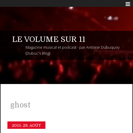
LE VOLUME SUR 11
Magazine musical et podcast - par Antoine Dubuquoy
(Dubuc's Blog)
ghost
2015.
29. AOÛT