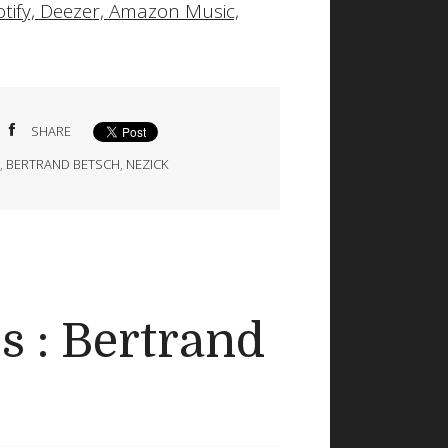
otify, Deezer, Amazon Music,
SHARE
T
,
BERTRAND BETSCH
,
NEZICK
s : Bertrand