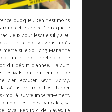
ence, quoique... Rien n'est moins
 marqué cette année Ceux que je
rac. Ceux pour lesquels il y a eu
 ceux dont je me souviens après
ues même si le So Long Marianne
is pas un inconditionnel hardcore
oc du début d'année. L'album
s festivals ont eu leur lot de
aime bien écouter Kevin Morby,
laissé assez froid. Lost Under
Eskimo, à suivre impérativement.
 Femme, ses rimes bancales, sa
de Royal Republic, de Slaves. Le