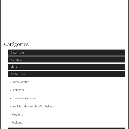
Catégories
Bloc-note
Humeur
Livre
Musiques
Découvertes
Festivals
Interview express
Les Madeleines de Mr Dubuc
Playlists
Podcast