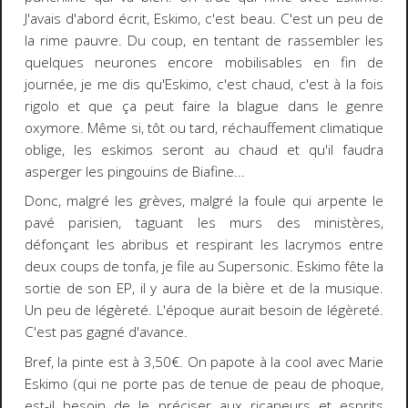
J'avais d'abord écrit, Eskimo, c'est beau. C'est un peu de
la rime pauvre. Du coup, en tentant de rassembler les
quelques neurones encore mobilisables en fin de
journée, je me dis qu'Eskimo, c'est chaud, c'est à la fois
rigolo et que ça peut faire la blague dans le genre
oxymore. Même si, tôt ou tard, réchauffement climatique
oblige, les eskimos seront au chaud et qu'il faudra
asperger les pingouins de Biafine...
Donc, malgré les grèves, malgré la foule qui arpente le
pavé parisien, taguant les murs des ministères,
défonçant les abribus et respirant les lacrymos entre
deux coups de tonfa, je file au Supersonic. Eskimo fête la
sortie de son EP, il y aura de la bière et de la musique.
Un peu de légèreté. L'époque aurait besoin de légèreté.
C'est pas gagné d'avance.
Bref, la pinte est à 3,50€. On papote à la cool avec Marie
Eskimo (qui ne porte pas de tenue de peau de phoque,
est-il besoin de le préciser aux ricaneurs et esprits