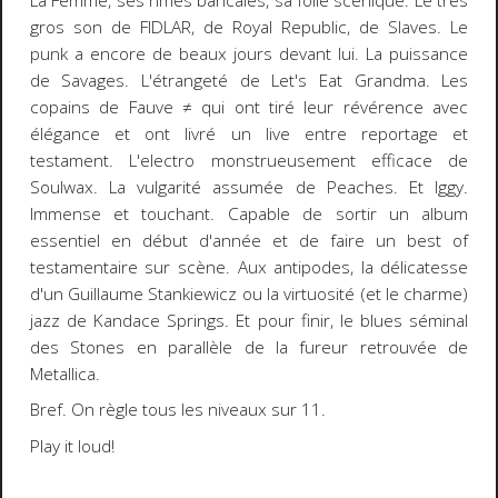
La Femme, ses rimes bancales, sa folie scénique. Le très
gros son de FIDLAR, de Royal Republic, de Slaves. Le
punk a encore de beaux jours devant lui. La puissance
de Savages. L'étrangeté de Let's Eat Grandma. Les
copains de Fauve ≠ qui ont tiré leur révérence avec
élégance et ont livré un live entre reportage et
testament. L'electro monstrueusement efficace de
Soulwax. La vulgarité assumée de Peaches. Et Iggy.
Immense et touchant. Capable de sortir un album
essentiel en début d'année et de faire un best of
testamentaire sur scène. Aux antipodes, la délicatesse
d'un Guillaume Stankiewicz ou la virtuosité (et le charme)
jazz de Kandace Springs. Et pour finir, le blues séminal
des Stones en parallèle de la fureur retrouvée de
Metallica.
Bref. On règle tous les niveaux sur 11.
Play it loud!