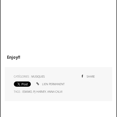
Enjoy!!
CATÉGORIES :
MUSIQUES
SHARE
LIEN PERMANENT
TAGS :
ESKIMO
,
PJ HARVEY
,
ANNA CALVI