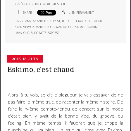
CATÉGORIES :
BLOC-NOTE
,
MUSIQUES
SHARE
LIEN PERMANENT
TAGS :
ANNIKA AND THE FOREST
,
THE GET DOWN
,
GUILLAUME
STANKIEWICZ
,
MARIE-FLORE
,
WAX TAILOR
,
ESKIMO
,
IBRAHIM
MAALOUF
,
BLOC NOTE EXPRESS
2016.
15. JUIN
Eskimo, c'est chaud
Alors là tu vois, se dit le blogueur, je vais essayer de ne
pas faire le même truc, de raconter la même histoire. De
faire le n-ième compte-rendu de concert sur le mode
c'était bien, y avait de la bonne vibe, du groove, du
feeling. En même temps, il faudrait que je chope la
punchline qui va bien. Un truc qui rime avec Eskimo.