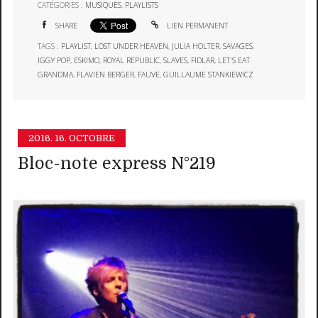
CATÉGORIES :
MUSIQUES
,
PLAYLISTS
SHARE
LIEN PERMANENT
TAGS :
PLAYLIST
,
LOST UNDER HEAVEN
,
JULIA HOLTER
,
SAVAGES
,
IGGY POP
,
ESKIMO
,
ROYAL REPUBLIC
,
SLAVES
,
FIDLAR
,
LET'S EAT
GRANDMA
,
FLAVIEN BERGER
,
FAUVE
,
GUILLAUME STANKIEWICZ
2016.
16. OCTOBRE
Bloc-note express N°219