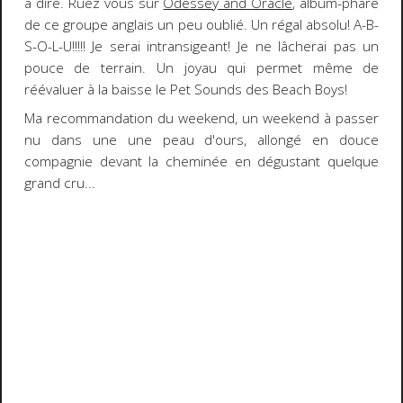
à dire. Ruez vous sur
Odessey and Oracle
, album-phare
de ce groupe anglais un peu oublié. Un régal absolu! A-B-
S-O-L-U!!!!! Je serai intransigeant! Je ne lâcherai pas un
pouce de terrain. Un joyau qui permet même de
réévaluer à la baisse le
Pet Sounds
des
Beach Boys
!
Ma recommandation du weekend
, un weekend à passer
nu dans une une peau d'ours, allongé en douce
compagnie devant la cheminée en dégustant quelque
grand cru...