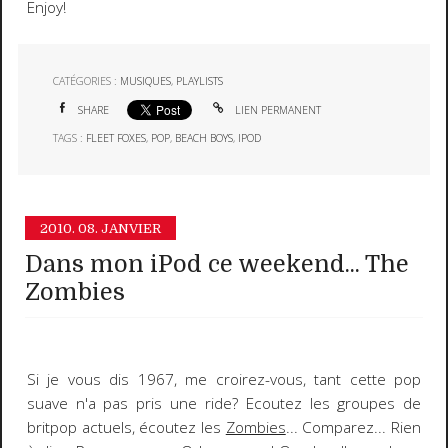
Enjoy!
CATÉGORIES :
MUSIQUES
,
PLAYLISTS
SHARE
LIEN PERMANENT
TAGS :
FLEET FOXES
,
POP
,
BEACH BOYS
,
IPOD
2010.
08. JANVIER
Dans mon iPod ce weekend... The
Zombies
Si je vous dis
1967
, me croirez-vous, tant cette pop
suave n'a pas pris une ride? Ecoutez les groupes de
britpop actuels, écoutez les
Zombies
... Comparez... Rien