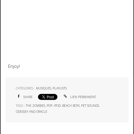
Enjoy!
CATÉGORIES :
MUSIQUES
,
PLAYLISTS
SHARE
LIEN PERMANENT
TAGS :
THE ZOMBIES
,
POP
,
IPOD
,
BEACH BOYS
,
PET SOUNDS
,
ODESSEY AND ORACLE