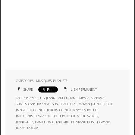
CATÉGORIES :
MUSIQUES
,
PLAYLISTS
SHARE
LIEN PERMANENT
TAGS :
PLAYLIST
,
FFS
,
JEANNE ADDED
,
TAME IMPALA
,
ALABAMA
SHAKES
,
CSNY
,
BRIAN WILSON
,
BEACH BOYS
,
MARVIN JOUNO
,
PUBLIC
IMAGE LTD
,
CHINESE ROBOTS
,
CHINESE ARMY
,
FAUVE
,
LES
INNOCENTS
,
FLAVIA COELHO
,
DOMINIQUE A
,
THE AVENER
,
RODRIGUEZ
,
DANIEL DARC
,
TAXI GIRL
,
BERTRAND BETSCH
,
GRAND
BLANC
,
FAKEAR