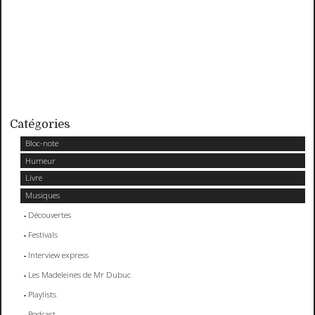
Catégories
Bloc-note
Humeur
Livre
Musiques
Découvertes
Festivals
Interview express
Les Madeleines de Mr Dubuc
Playlists
Podcast