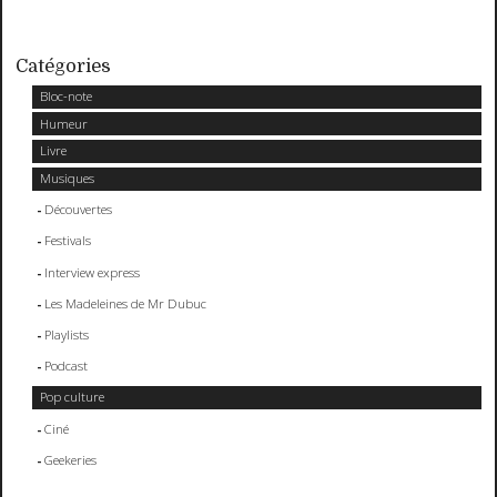
Catégories
Bloc-note
Humeur
Livre
Musiques
Découvertes
Festivals
Interview express
Les Madeleines de Mr Dubuc
Playlists
Podcast
Pop culture
Ciné
Geekeries