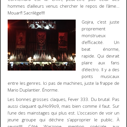
hommes d’ailleurs venus chercher le repos de l’âme…
Mouarf! Sacrilège!!!!
Gojira, c’est juste
proprement
monstrueux
d’efficacité. Un
beat énorme,
rapide. Qui devrait
plaire aux fans
d’électro. Il y a des
ponts musicaux
entre les genres. Ici pas de machines, juste la frappe de
Mario Duplantier. Énorme.
Les bonnes grosses claques, Fever 333. Du brutal. Pas
aussi claquant qu’Ho99o9, mais bien comme il faut. Sur
l’une des mainstages qui plus est. L’occasion de voir un
jeune groupe qui déchire s’approprier le public. À
revoir!!!! Côté Warzone, mention spéciale aux