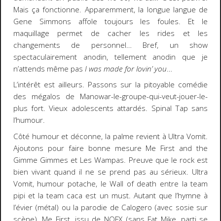
Mais ça fonctionne. Apparemment, la longue langue de
Gene Simmons affole toujours les foules. Et le
maquillage permet de cacher les rides et les
changements de personnel… Bref, un show
spectaculairement anodin, tellement anodin que je
n’attends même pas
I was made for lovin’ you
…
L’intérêt est ailleurs. Passons sur la pitoyable comédie
des mégalos de Manowar-le-groupe-qui-veut-jouer-le-
plus fort. Vieux adolescents attardés. Spinal Tap sans
l’humour.
Côté humour et déconne, la palme revient à Ultra Vomit.
Ajoutons pour faire bonne mesure Me First and the
Gimme Gimmes et Les Wampas. Preuve que le rock est
bien vivant quand il ne se prend pas au sérieux. Ultra
Vomit, humour potache, le Wall of death entre la team
pipi et la team caca est un must. Autant que l’hymne à
l’évier (métal) ou la parodie de Calogero (avec sosie sur
scène). Me First, issu de NOFX (sans Fat Mike, parti se