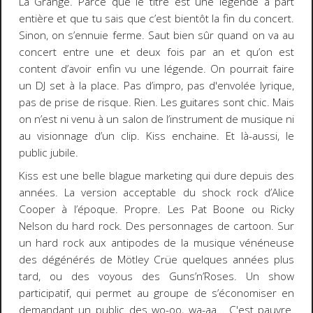
La Grange. Parce que le titre est une légende à part
entière et que tu sais que c’est bientôt la fin du concert.
Sinon, on s’ennuie ferme. Saut bien sûr quand on va au
concert entre une et deux fois par an et qu’on est
content d’avoir enfin vu une légende. On pourrait faire
un DJ set à la place. Pas d’impro, pas d'envolée lyrique,
pas de prise de risque. Rien. Les guitares sont chic. Mais
on n’est ni venu à un salon de l’instrument de musique ni
au visionnage d’un clip. Kiss enchaine. Et là-aussi, le
public jubile.
Kiss est une belle blague marketing qui dure depuis des
années. La version acceptable du shock rock d’Alice
Cooper à l’époque. Propre. Les Pat Boone ou Ricky
Nelson du hard rock. Des personnages de cartoon. Sur
un hard rock aux antipodes de la musique vénéneuse
des dégénérés de Mötley Crüe quelques années plus
tard, ou des voyous des Guns’n’Roses. Un show
participatif, qui permet au groupe de s’économiser en
demandant un public des wo-oo, wa-aa… C'est pauvre.