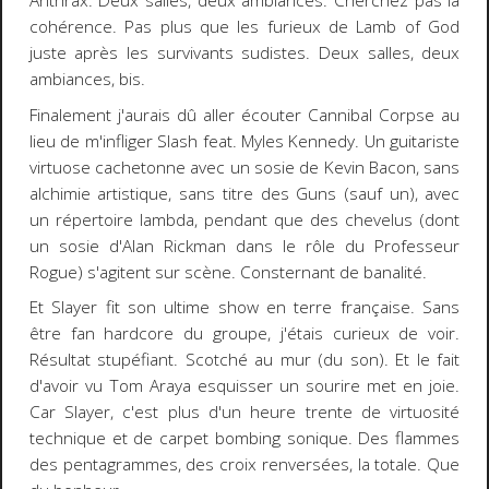
Anthrax. Deux salles, deux ambiances. Cherchez pas la
cohérence. Pas plus que les furieux de Lamb of God
juste après les survivants sudistes. Deux salles, deux
ambiances, bis.
Finalement j'aurais dû aller écouter Cannibal Corpse au
lieu de m'infliger Slash feat. Myles Kennedy. Un guitariste
virtuose cachetonne avec un sosie de Kevin Bacon, sans
alchimie artistique, sans titre des Guns (sauf un), avec
un répertoire lambda, pendant que des chevelus (dont
un sosie d'Alan Rickman dans le rôle du Professeur
Rogue) s'agitent sur scène. Consternant de banalité.
Et Slayer fit son ultime show en terre française. Sans
être fan hardcore du groupe, j'étais curieux de voir.
Résultat stupéfiant. Scotché au mur (du son). Et le fait
d'avoir vu Tom Araya esquisser un sourire met en joie.
Car Slayer, c'est plus d'un heure trente de virtuosité
technique et de carpet bombing sonique. Des flammes
des pentagrammes, des croix renversées, la totale. Que