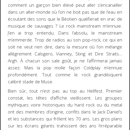
comment un garçon bien élevé peut aller s’encanailler
dans un alter-monde où l’on ne boit pas que de l’eau en
écoutant des sons que le Béotien qualifierait en vrac de
musique de sauvages ? Le rock mainstream m’ennuie.
J’en ai trop entendu. Dans l’absolu, le mainstream
m’emmerde. Trop de radios au son pop-rock, ce qui en
soit ne veut rien dire, dans la mesure où l’on mélange
allègrement Calogero, Vianney, Sting et Dire Straits…
Argh. À chacun son sale goût, je ne l’affirmerai jamais
assez. Mais la pop molle façon Coldplay m’ennuie
profondément. Tout comme le rock grandiloquent
calibré stade de Muse.
Bien sûr, tout n’est pas au top au Hellfest. Premier
constat, les têtes d’affiche vieillissent. Les groupes
mythiques voire historiques du hard rock ou du metal
ont des membres d’origine, confits dans le Jack Daniel’s
et les substances qui frôlent les 70 ans. Les gros plans
sur les écrans géants trahissent des ans l’irréparable