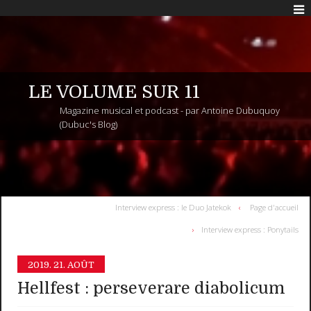
LE VOLUME SUR 11
Magazine musical et podcast - par Antoine Dubuquoy
(Dubuc's Blog)
Interview express : le Duo Jatekok
Page d'accueil
Interview express : Ponytails
2019.
21. AOÛT
Hellfest : perseverare diabolicum