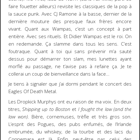
faire fouetter ailleurs) revisite les classiques de la pop à
la sauce punk. Avec CJ Ramone à la basse, dernier de la
dernière mouture des presque faux frères encore
vivant. Quant aux Wampas, c’est un concept à part
entière. Avec ses rituels. Et Didier Wampas est le roi. On
en redemande. Ça slamme dans tous les sens. C’est
foutraque. Quant à toi qui sans prévenir m’a sauté
dessus pour démarrer ton slam, mes lunettes ayant
morflé au passage, ne t’avise pas à refaire ça. Je te
collerai un coup de bienveillance dans la face…
Je tiens à signaler que j’ai dormi pendant le concert des
Eagles Of Death Metal.
Les Dropkick Murphys ont eu raison de ma voix. En deux
titres,
Shipping up to Boston
et
I fought the law (and the
law won)
. Bière, cornemuses, trèfle et très gros son.
L’esprit des Pogues, des pubs enfumés, de l’Irlande
embrumée, du whiskey, de la tourbe et des lacs du
Connemara est là. Enfin, peut-être pas celui des