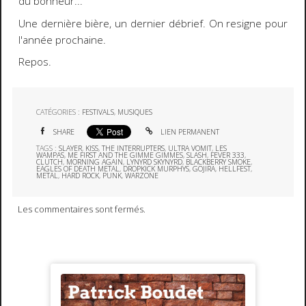
du bonheur...
Une dernière bière, un dernier débrief. On resigne pour
l'année prochaine.
Repos.
CATÉGORIES :
FESTIVALS
,
MUSIQUES
SHARE
LIEN PERMANENT
TAGS :
SLAYER
,
KISS
,
THE INTERRUPTERS
,
ULTRA VOMIT
,
LES
WAMPAS
,
ME FIRST AND THE GIMME GIMMES
,
SLASH
,
FEVER 333
,
CLUTCH
,
MORNING AGAIN
,
LYNYRD SKYNYRD
,
BLACKBERRY SMOKE
,
EAGLES OF DEATH METAL
,
DROPKICK MURPHYS
,
GOJIRA
,
HELLFEST
,
METAL
,
HARD ROCK
,
PUNK
,
WARZONE
Les commentaires sont fermés.