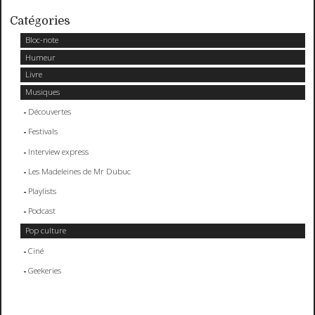
Catégories
Bloc-note
Humeur
Livre
Musiques
Découvertes
Festivals
Interview express
Les Madeleines de Mr Dubuc
Playlists
Podcast
Pop culture
Ciné
Geekeries