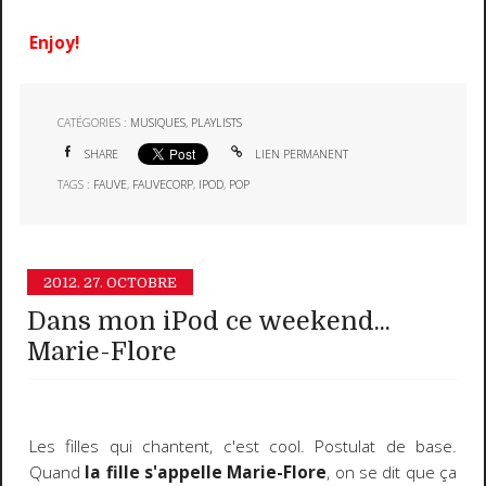
Enjoy!
CATÉGORIES :
MUSIQUES
,
PLAYLISTS
SHARE
LIEN PERMANENT
TAGS :
FAUVE
,
FAUVECORP
,
IPOD
,
POP
2012.
27. OCTOBRE
Dans mon iPod ce weekend...
Marie-Flore
Les filles qui chantent, c'est cool. Postulat de base.
Quand
la fille s'appelle Marie-Flore
, on se dit que ça