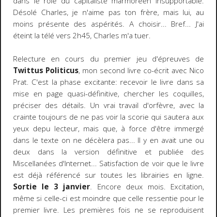
dans le rôle du capitaliste marmoréen insupportable.
Désolé Charles, je n'aime pas ton frère, mais lui, au
moins présente des aspérités. A choisir... Bref... J'ai
éteint la télé vers 2h45, Charles m'a tuer.
Relecture en cours du premier jeu d'épreuves de
Twittus Politicus
, mon second livre co-écrit avec Nico
Prat. C'est la phase excitante: recevoir le livre dans sa
mise en page quasi-définitive, chercher les coquilles,
préciser des détails. Un vrai travail d'orfèvre, avec la
crainte toujours de ne pas voir la scorie qui sautera aux
yeux depu lecteur, mais que, à force d'être immergé
dans le texte on ne décèlera pas... Il y en avait une ou
deux dans la version définitive et publiée des
Miscellanées d'Internet... Satisfaction de voir que le livre
est déjà référencé sur toutes les librairies en ligne.
Sortie le 3 janvier
. Encore deux mois. Excitation,
même si celle-ci est moindre que celle ressentie pour le
premier livre. Les premières fois ne se reproduisent