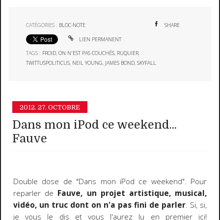
CATÉGORIES :
BLOC-NOTE
SHARE
LIEN PERMANENT
TAGS :
FROID
,
ON N'EST PAS COUCHÉS
,
RUQUIER
,
TWITTUSPOLITICUS
,
NEIL YOUNG
,
JAMES BOND
,
SKYFALL
2012.
27. OCTOBRE
Dans mon iPod ce weekend...
Fauve
Double dose de "Dans mon iPod ce weekend". Pour
reparler de
Fauve
, un
projet artistique, musical,
vidéo, un truc dont on n'a pas fini de parler
. Si, si,
je vous le dis et vous l'aurez lu en premier ici!