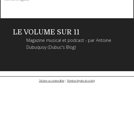
LE VOLUME SUR 11
Magazine musical et podcast - par Antoine
Dubuquoy (Dubuc's Blog)
Déclarer un contenu illicite
|
Mentions légales de ce blog