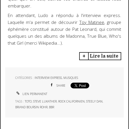
embarquer.
En attendant, Ludo a répondu à l'interview express.
Laquelle m'a permet de découvrir
Toy Matinee
, groupe
éphémère constitué autour de Pat Leonard, qui commit
quelques un des albums de Madonna, True Blue, Who's
that Girl (merci Wikipedia...).
Lire la suite
CATÉGORIES :
INTERVIEW EXPRESS
,
MUSIQUES
SHARE
LIEN PERMANENT
TAGS :
TOTO
,
STEVE LUKATHER
,
ROCK CALIFORNIEN
,
STEELY DAN
,
BRIAND BOURSIN ROHR
,
BBR