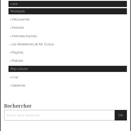
Livre
Musiques
Découvertes
Festivals
Interview express
Les Madeleines de Mr Dubuc
Playlists
Podcast
Pop culture
Ciné
Geekeries
Rechercher