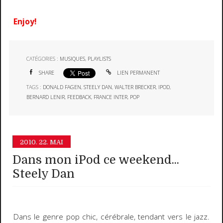
Enjoy!
CATÉGORIES :
MUSIQUES
,
PLAYLISTS
SHARE
LIEN PERMANENT
TAGS :
DONALD FAGEN
,
STEELY DAN
,
WALTER BRECKER
,
IPOD
,
BERNARD LENIR
,
FEEDBACK
,
FRANCE INTER
,
POP
2010.
22. MAI
Dans mon iPod ce weekend...
Steely Dan
Dans le genre pop chic, cérébrale, tendant vers le jazz.