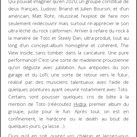
Qui pouvait imaginer qu'en 2020, un groupe constitué de
deux français, Ludovic Briand et Julien Boursin, et d'un
américain, Matt Rohr, réussirait l'exploit de faire non
seulement redécouvrir mais surtout ré-apprécier le son
ultra léché du rock californien. Arriver à refaire du rock à
la manière de Toto et Steely Dan, ultra-produit, tout au
long d'un concept-album homogène et cohérent, The
View Inside, sans tomber dans la caricature. Une pure
performance! C'est une sorte de madeleine proustienne
qu'on déguste avec jubilation. Aux antipodes du son
garage et du LoFi, une sorte de retour vers le futur,
réalisé par des musiciens talentueux avec l'aide de
quelques pointures ayant oeuvré notamment avec Toto.
Certains vont pousser quelques cris de bête à la
mention de Toto (réécoutez
Hydra
, premier album du
groupe, juste pour le fun. Après tout, on est en
confinement, le hardcore ou le death au bout de
quelques jours, ça lasse...).
Quoi qu'il en soit, ouvrez vos chakras et laissez-vous