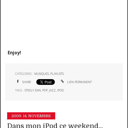
Enjoy!
CATÉGORIES :
MUSIQUES
,
PLAYLISTS
SHARE
LIEN PERMANENT
TAGS :
STEELY DAN
,
POP
,
JAZZ
,
IPOD
2009.
14. NOVEMBRE
Dans mon iPod ce weekend...