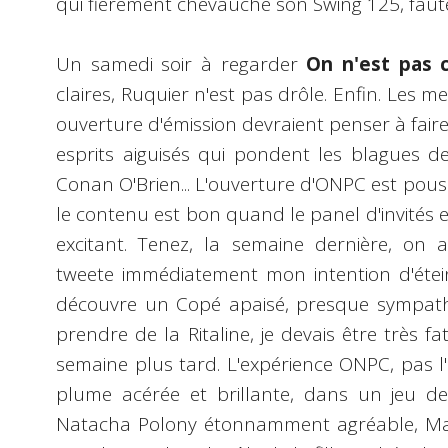
qui fièrement chevauche son Swing 125, faute
Un samedi soir à regarder
On n'est pas 
claires, Ruquier n'est pas drôle. Enfin. Les m
ouverture d'émission devraient penser à faire 
esprits aiguisés qui pondent les blagues d
Conan O'Brien... L'ouverture d'ONPC est poussi
le contenu est bon quand le panel d'invités 
excitant. Tenez, la semaine dernière, on 
tweete immédiatement mon intention d'éteind
découvre un Copé apaisé, presque sympathiq
prendre de la Ritaline, je devais être très fat
semaine plus tard. L'expérience ONPC, pas l
plume acérée et brillante, dans un jeu d
Natacha Polony étonnamment agréable, Maz