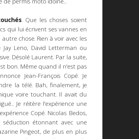
 de permis moto idoine...
couchés
. Que les choses soient
ecs qui lui écrivent ses vannes en
autre chose. Rien à voir avec les
e Jay Leno, David Letterman ou
ve. Désolé Laurent. Par la suite,
est bon. Même quand il n'est pas
annonce Jean-François Copé. Je
re la télé. Bah, finalement, je
ue voire touchant. Il avait du
igué... Je réitère l'expérience une
'expérience Copé. Nicolas Bedos,
e séduction étonnant avec une
arine Pingeot, de plus en plus