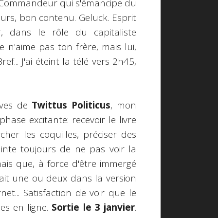
du Commandeur qui s'émancipe du
urs, bon contenu. Geluck. Esprit
r, dans le rôle du capitaliste
 n'aime pas ton frère, mais lui,
f... J'ai éteint la télé vers 2h45,
uves de
Twittus Politicus
, mon
phase excitante: recevoir le livre
cher les coquilles, préciser des
rainte toujours de ne pas voir la
ais que, à force d'être immergé
avait une ou deux dans la version
net... Satisfaction de voir que le
ies en ligne.
Sortie le 3 janvier
.