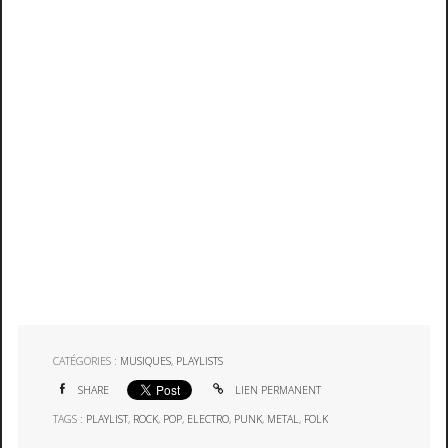
CATÉGORIES :
MUSIQUES
,
PLAYLISTS
SHARE
LIEN PERMANENT
TAGS :
PLAYLIST
,
ROCK
,
POP
,
ELECTRO
,
PUNK
,
METAL
,
FOLK