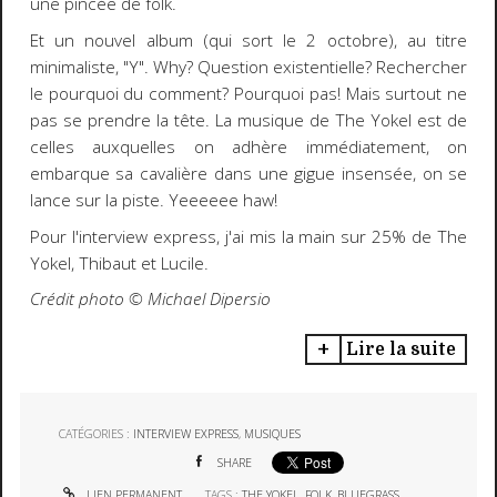
une pincée de folk.
Et un nouvel album (qui sort le 2 octobre), au titre
minimaliste, "Y". Why? Question existentielle? Rechercher
le pourquoi du comment? Pourquoi pas! Mais surtout ne
pas se prendre la tête. La musique de The Yokel est de
celles auxquelles on adhère immédiatement, on
embarque sa cavalière dans une gigue insensée, on se
lance sur la piste. Yeeeeee haw!
Pour l'interview express, j'ai mis la main sur 25% de The
Yokel, Thibaut et Lucile.
Crédit photo ©️ Michael Dipersio
Lire la suite
CATÉGORIES :
INTERVIEW EXPRESS
,
MUSIQUES
SHARE
LIEN PERMANENT
TAGS :
THE YOKEL
,
FOLK
,
BLUEGRASS