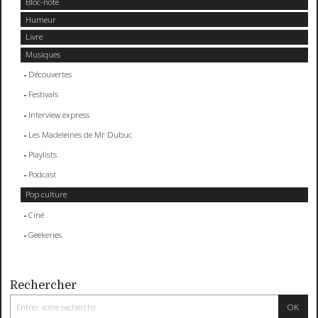
Bloc-note
Humeur
Livre
Musiques
Découvertes
Festivals
Interview express
Les Madeleines de Mr Dubuc
Playlists
Podcast
Pop culture
Ciné
Geekeries
Rechercher