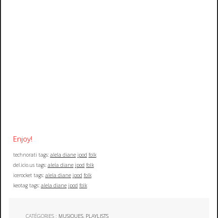
Enjoy!
technorati tags:
alela diane
ipod
folk
del.icio.us tags:
alela diane
ipod
folk
icerocket tags:
alela diane
ipod
folk
keotag tags:
alela diane
ipod
folk
CATÉGORIES :
MUSIQUES
,
PLAYLISTS