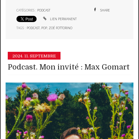
CATÉGORIES :
PODCAST
SHARE
LIEN PERMANENT
TAGS :
PODCAST
,
POP
,
ZOÉ FOTTORINO
2024.
11. SEPTEMBRE
Podcast. Mon invité : Max Gomart