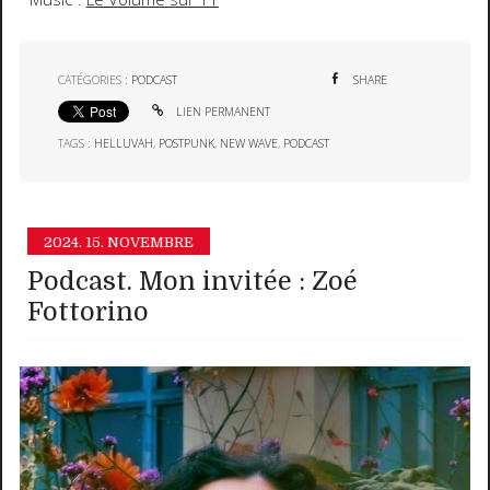
CATÉGORIES :
PODCAST
SHARE
LIEN PERMANENT
TAGS :
HELLUVAH
,
POSTPUNK
,
NEW WAVE
,
PODCAST
2024.
15. NOVEMBRE
Podcast. Mon invitée : Zoé
Fottorino