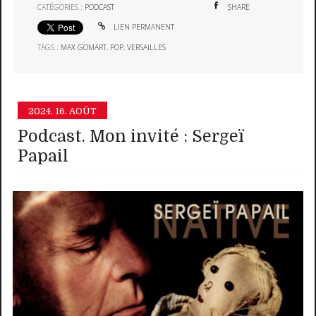
CATÉGORIES :
PODCAST
SHARE
LIEN PERMANENT
TAGS :
MAX GOMART
,
POP
,
VERSAILLES
2024.
16. AOÛT
Podcast. Mon invité : Sergeï
Papail