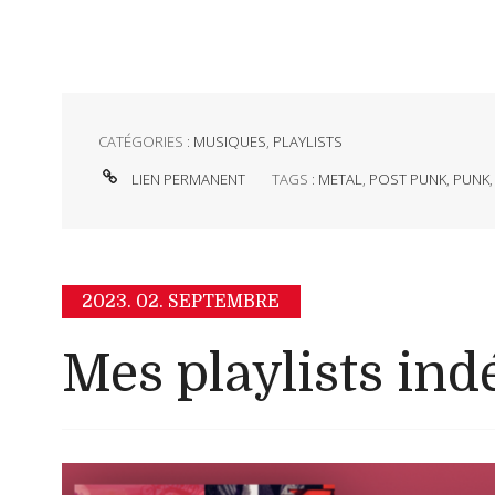
CATÉGORIES :
MUSIQUES
,
PLAYLISTS
LIEN PERMANENT
TAGS :
METAL
,
POST PUNK
,
PUNK
2023.
02. SEPTEMBRE
Mes playlists indé