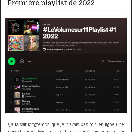
Première playlist de 2022
Ça faisait longtemps que je n'avais pas mis en ligne une
playlist indé. Avec du rock du punk, de la pop, de