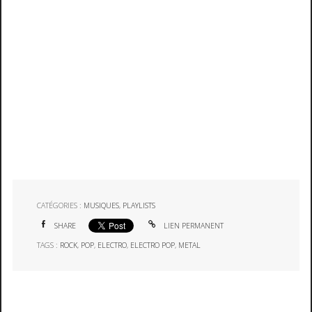
CATÉGORIES :
MUSIQUES
,
PLAYLISTS
SHARE
LIEN PERMANENT
TAGS :
ROCK
,
POP
,
ELECTRO
,
ELECTRO POP
,
METAL