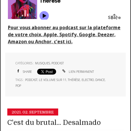
Pour vous abonner au podcast sur la plateforme
de votre choix, Apple, Spotify, Google, Deezer,
Amazon ou Anchor, c'est ici.
CATÉGORIES :
MUSIQUES
,
PODCAST
SHARE
LIEN PERMANENT
TAGS :
PODCAST
,
LE VOLUME SUR 11
,
THÉRÈSE
,
ELECTRO
,
DANCE
,
POP
2021.
02. SEPTEMBRE
C'est du brutal... Desalmado