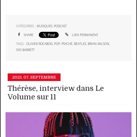
CATÉGORIES :
MUSIQUES
,
PODCAST
SHARE
LIEN PERMANENT
TAGS :
OLIVIER ROCABOIS
,
POP
,
PSYCHÉ
,
BEATLES
,
BRIAN WILSON
,
SYD BARRETT
2021.
07. SEPTEMBRE
Thérèse, interview dans Le
Volume sur 11