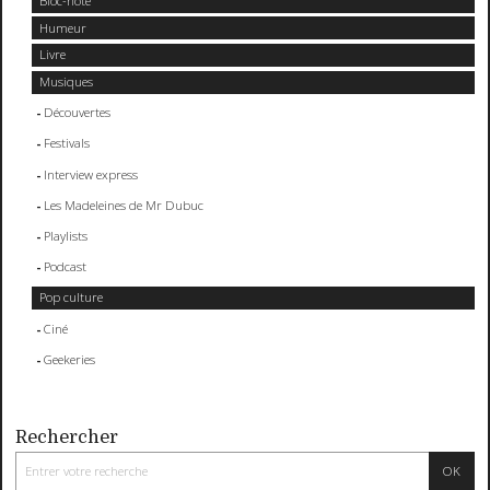
Bloc-note
Humeur
Livre
Musiques
Découvertes
Festivals
Interview express
Les Madeleines de Mr Dubuc
Playlists
Podcast
Pop culture
Ciné
Geekeries
Rechercher