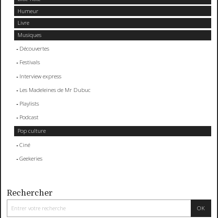
Humeur
Livre
Musiques
Découvertes
Festivals
Interview express
Les Madeleines de Mr Dubuc
Playlists
Podcast
Pop culture
Ciné
Geekeries
Rechercher