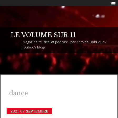
LE VOLUME SUR 11
Magazine musical et podcast - par Antoine Dubuquoy
(Dubuc's Blog)
dance
2021.
07. SEPTEMBRE