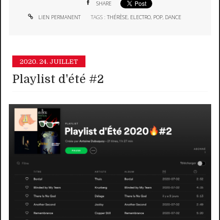
SHARE
LIEN PERMANENT
TAGS :
THÉRÈSE
,
ELECTRO
,
POP
,
DANCE
2020.
24. JUILLET
Playlist d'été #2