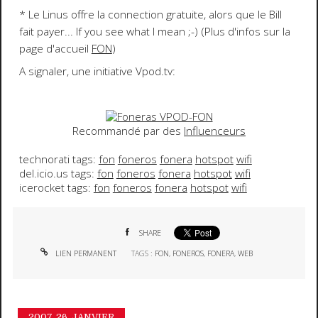
* Le
Linus
offre la connection gratuite, alors que le
Bill
fait payer... If you see what I mean
;-)
(Plus d'infos sur la
page d'accueil
FON
)
A signaler, une initiative Vpod.tv:
Recommandé par des
Influenceurs
technorati tags:
fon
foneros
fonera
hotspot
wifi
del.icio.us tags:
fon
foneros
fonera
hotspot
wifi
icerocket tags:
fon
foneros
fonera
hotspot
wifi
SHARE
LIEN PERMANENT
TAGS :
FON
,
FONEROS
,
FONERA
,
WEB
2007.
26. JANVIER