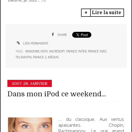
Lire la suite
SHARE
LIEN PERMANENT
TAGS :
WINDOWS VISTA
,
MICROSOFT
,
FRANCE INTER
,
FRANCE INFO
,
TELEMATIN
,
FRANCE 2
,
MÉDIAS
2007.
28. JANVIER
Dans mon iPod ce weekend...
... du classique. Aux vertus
apaisantes.
Chopin
,
Rachmaninov
. Le vrai grand