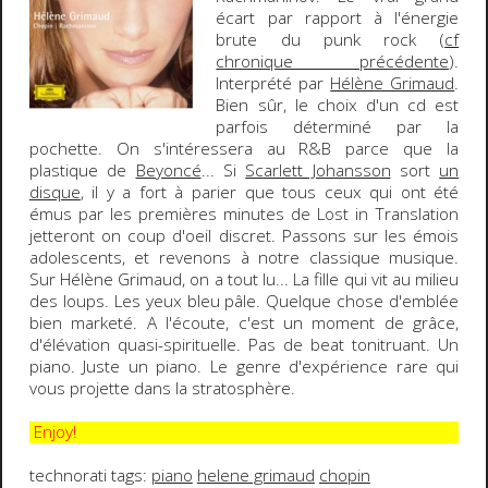
écart par rapport à l'énergie
brute du punk rock (
cf
chronique précédente
).
Interprété par
Hélène Grimaud
.
Bien sûr, le choix d'un cd est
parfois déterminé par la
pochette. On s'intéressera au R&B parce que la
plastique de
Beyoncé
... Si
Scarlett Johansson
sort
un
disque
, il y a fort à parier que tous ceux qui ont été
émus par les premières minutes de
Lost in Translation
jetteront on coup d'oeil discret. Passons sur les émois
adolescents, et revenons à notre classique musique.
Sur Hélène Grimaud, on a tout lu... La fille qui vit au milieu
des loups. Les yeux bleu pâle. Quelque chose d'emblée
bien marketé. A l'écoute, c'est un moment de grâce,
d'élévation quasi-spirituelle. Pas de beat tonitruant. Un
piano
. Juste un piano. Le genre d'expérience rare qui
vous projette dans la stratosphère.
Enjoy!
technorati tags:
piano
helene grimaud
chopin