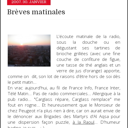
2007.
30. JANVIER
Brèves matinales
L'écoute matinale de la radio,
sous la douche ou en
dégustant ses tartines de
brioche grillées (avec une fine
couche de confiture de figue,
une tasse de thé anglais et un
verre de jus d'orange) apporte,
comme on dit, son lot de raisons d'être
hors de soi
dès
le petit matin...
En vrac aujourd'hui, au fil de
France Info
,
France Inter
,
Télé Matin
... Pas de radio commerciales... Allergique à la
pub radio... "Carglass répare, Carglass remplace" me
fout en rogne... Et heureusement que le Monsieur de
chez Peugeot n'a plus rien à dire, car on aurait envie de
le dénoncer aux Brigades des Martyrs d'Al Aqsa pour
une dispersion façon puzzle,
à la Raoul
...
D'humeur
badine, je suis...
;-)