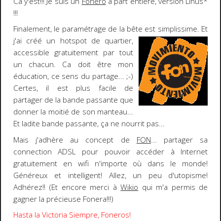
Ca y'est!!! Je suis un
Fonero
à part entière, version Linus*
!!!
Finalement, le paramétrage de la bête est simplissime.
Et
j'ai créé un
hotspot
de quartier,
accessible
gratuitement
par tout
un chacun. Ca doit être mon
éducation, ce sens du partage...
;-)
Certes, il est plus facile de
partager de la bande passante que
donner la moitié de son manteau...
Et ladite bande passante, ça ne nourrit pas...
Mais j'adhère au concept de
FON
... partager sa
connection ADSL pour pouvoir
accéder à Internet
gratuitement en wifi n'importe où dans le monde
!
Généreux et intelligent! Allez, un peu d'utopisme!
Adhérez!! (Et encore merci à
Wikio
qui m'a permis de
gagner la précieuse Fonera!!!)
Hasta la Victoria Siempre, Foneros!