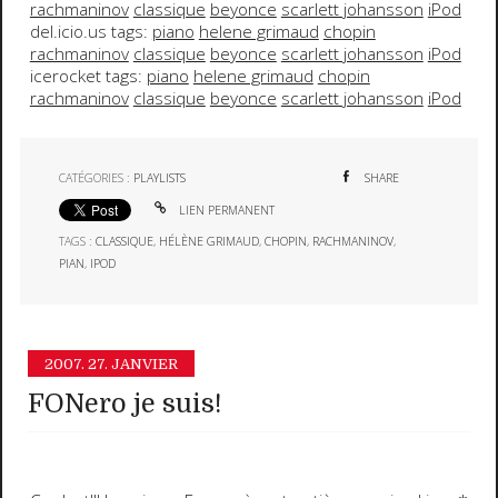
rachmaninov
classique
beyonce
scarlett johansson
iPod
del.icio.us tags:
piano
helene grimaud
chopin
rachmaninov
classique
beyonce
scarlett johansson
iPod
icerocket tags:
piano
helene grimaud
chopin
rachmaninov
classique
beyonce
scarlett johansson
iPod
CATÉGORIES :
PLAYLISTS
SHARE
LIEN PERMANENT
TAGS :
CLASSIQUE
,
HÉLÈNE GRIMAUD
,
CHOPIN
,
RACHMANINOV
,
PIAN
,
IPOD
2007.
27. JANVIER
FONero je suis!