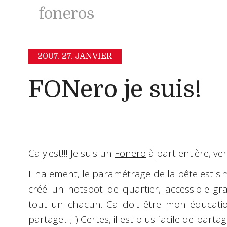
foneros
2007.
27. JANVIER
FONero je suis!
Ca y'est!!! Je suis un
Fonero
à part entière, ver
Finalement, le paramétrage de la bête est si
créé un
hotspot
de quartier, accessible
gr
tout un chacun. Ca doit être mon éducati
partage...
;-)
Certes, il est plus facile de part