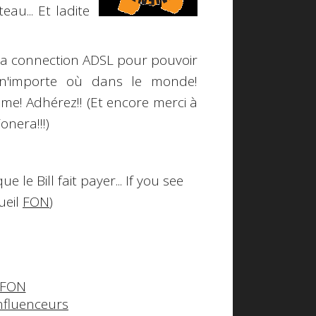
u... Et ladite
 sa connection ADSL pour pouvoir
i n'importe où dans le monde
!
sme! Adhérez!! (Et encore merci à
onera!!!)
 que le
Bill
fait payer... If you see
ueil
FON
)
nfluenceurs