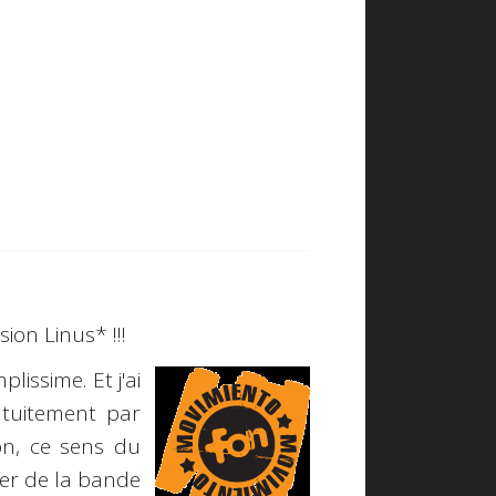
sion Linus* !!!
mplissime.
Et j'ai
atuitement
par
on, ce sens du
ager de la bande