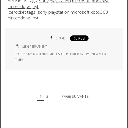
del.icio.us tags:
sony
playstation
microsoft
xbox360
nintendo
wii
nyt
icerocket tags:
sony
playstation
microsoft
xbox360
nintendo
wii
nyt
SHARE
LIEN PERMANENT
TAGS :
SONY
,
NINTENDO
,
MICROSOFT
,
PS3
,
XBOX360
,
WII
,
NEW YORK
TIMES
1
2
PAGE SUIVANTE