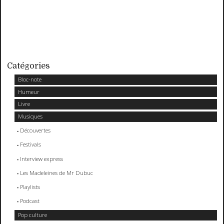
Catégories
Bloc-note
Humeur
Livre
Musiques
Découvertes
Festivals
Interview express
Les Madeleines de Mr Dubuc
Playlists
Podcast
Pop culture