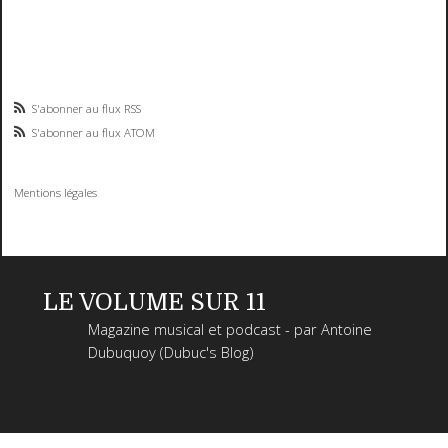
S'abonner au flux RSS
S'abonner au flux ATOM
Mentions légales
LE VOLUME SUR 11
Magazine musical et podcast - par Antoine
Dubuquoy (Dubuc's Blog)