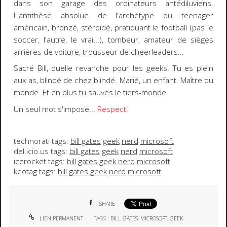
dans son garage des ordinateurs antédiluviens.
L'antithèse absolue de l'archétype du teenager
américain, bronzé, stéroïdé, pratiquant le football (pas le
soccer, l'autre, le vrai...), tombeur, amateur de sièges
arrières de voiture, trousseur de cheerleaders...
Sacré Bill
,
quelle revanche pour les geeks!
Tu es plein
aux as, blindé de chez blindé. Marié, un enfant. Maître du
monde. Et en plus tu sauves le tiers-monde.
Un seul mot s'impose...
Respect!
technorati tags:
bill gates
geek
nerd
microsoft
del.icio.us tags:
bill gates
geek
nerd
microsoft
icerocket tags:
bill gates
geek
nerd
microsoft
keotag tags:
bill gates
geek
nerd
microsoft
SHARE
LIEN PERMANENT
TAGS :
BILL GATES
,
MICROSOFT
,
GEEK