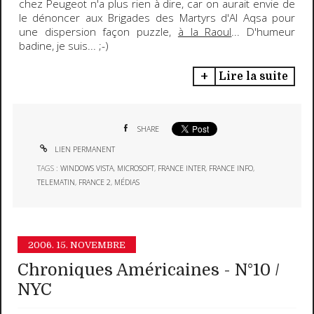
chez Peugeot n'a plus rien à dire, car on aurait envie de
le dénoncer aux Brigades des Martyrs d'Al Aqsa pour
une dispersion façon puzzle,
à la Raoul
...
D'humeur
badine, je suis...
;-)
Lire la suite
SHARE
LIEN PERMANENT
TAGS :
WINDOWS VISTA
,
MICROSOFT
,
FRANCE INTER
,
FRANCE INFO
,
TELEMATIN
,
FRANCE 2
,
MÉDIAS
2006.
15. NOVEMBRE
Chroniques Américaines - N°10 /
NYC