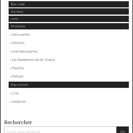
Bloc-note
Humeur
Livre
Musiques
Découvertes
Festivals
Interview express
Les Madeleines de Mr Dubuc
Playlists
Podcast
Pop culture
Ciné
Geekeries
Rechercher