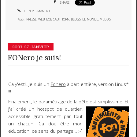
SHARE
LIEN PERMANENT
TAGS :
PRESSE
,
WEB
,
BOB CAUTHORN
,
BLOGS
,
LE MONDE
,
MEDIAS
2007.
27. JANVIER
FONero je suis!
Ca y'est!!! Je suis un
Fonero
à part entière, version Linus*
!!!
Finalement, le paramétrage de la bête est simplissime.
Et
j'ai créé un
hotspot
de quartier,
accessible
gratuitement
par tout
un chacun. Ca doit être mon
éducation, ce sens du partage...
;-)