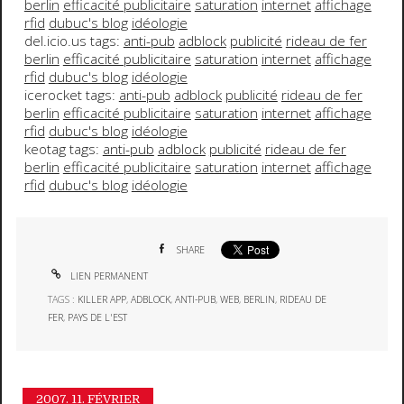
berlin
efficacité publicitaire
saturation
internet
affichage
rfid
dubuc's blog
idéologie
del.icio.us tags:
anti-pub
adblock
publicité
rideau de fer
berlin
efficacité publicitaire
saturation
internet
affichage
rfid
dubuc's blog
idéologie
icerocket tags:
anti-pub
adblock
publicité
rideau de fer
berlin
efficacité publicitaire
saturation
internet
affichage
rfid
dubuc's blog
idéologie
keotag tags:
anti-pub
adblock
publicité
rideau de fer
berlin
efficacité publicitaire
saturation
internet
affichage
rfid
dubuc's blog
idéologie
SHARE
LIEN PERMANENT
TAGS :
KILLER APP
,
ADBLOCK
,
ANTI-PUB
,
WEB
,
BERLIN
,
RIDEAU DE
FER
,
PAYS DE L'EST
2007.
11. FÉVRIER