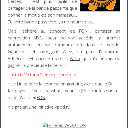
Certes, il est plus facile de
partager de la bande passante que
donner la moitié de son manteau...
Et ladite bande passante, ça ne nourrit pas...
Mais j'adhère au concept de
FON
... partager sa
connection ADSL pour pouvoir
accéder à Internet
gratuitement en wifi n'importe où dans le monde
!
Généreux et intelligent! Allez, un peu d'utopisme!
Adhérez!! (Et encore merci à
Wikio
qui m'a permis de
gagner la précieuse Fonera!!!)
Hasta la Victoria Siempre, Foneros!
* Le
Linus
offre la connection gratuite, alors que le
Bill
fait payer... If you see what I mean
;-)
(Plus d'infos sur la
page d'accueil
FON
)
A signaler, une initiative Vpod.tv: