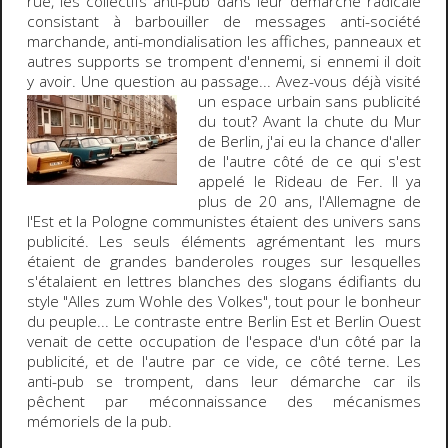
rue, les collectifs anti-pub dans leur démarche radicale
consistant à barbouiller de messages anti-société
marchande, anti-mondialisation les affiches, panneaux et
autres supports
se trompent d'ennemi
, si ennemi il doit
y avoir. Une question au passage...
Avez-vous déjà visité
un espace urbain sans publicité
du tout? Avant la chute du
Mur
de Berlin
, j'ai eu la chance d'aller
de l'autre côté de ce qui s'est
appelé le
Rideau de Fer
. Il ya
plus de 20 ans, l'Allemagne de
l'Est et la Pologne communistes étaient des univers sans
publicité. Les seuls éléments agrémentant les murs
étaient de grandes banderoles rouges sur lesquelles
s'étalaient en lettres blanches des slogans édifiants du
style "
Alles zum Wohle des Volkes
", tout pour le bonheur
du peuple... Le contraste entre
Berlin Est
et
Berlin Ouest
venait de cette occupation de l'espace d'un côté par la
publicité, et de l'autre par ce vide, ce côté terne. Les
anti-pub se trompent, dans leur démarche car ils
pêchent par méconnaissance des mécanismes
mémoriels de la pub.