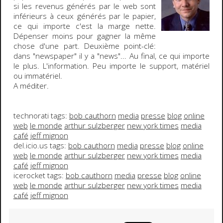
si les revenus générés par le web sont
inférieurs à ceux générés par le papier,
ce qui importe c'est la marge nette
.
Dépenser moins pour gagner la même
chose d'une part.
Deuxième point-clé
:
dans "newspaper" il y a "news"... Au final,
ce qui importe
le plus. L'information
. Peu importe le support, matériel
ou immatériel.
A méditer.
technorati tags:
bob cauthorn
media
presse
blog
online
web
le monde
arthur sulzberger
new york times
media
café
jeff mignon
del.icio.us tags:
bob cauthorn
media
presse
blog
online
web
le monde
arthur sulzberger
new york times
media
café
jeff mignon
icerocket tags:
bob cauthorn
media
presse
blog
online
web
le monde
arthur sulzberger
new york times
media
café
jeff mignon