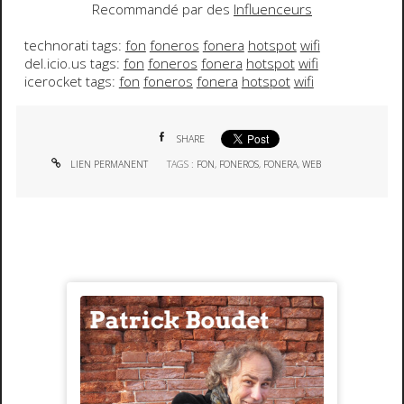
Recommandé par des
Influenceurs
technorati tags:
fon
foneros
fonera
hotspot
wifi
del.icio.us tags:
fon
foneros
fonera
hotspot
wifi
icerocket tags:
fon
foneros
fonera
hotspot
wifi
SHARE
LIEN PERMANENT
TAGS :
FON
,
FONEROS
,
FONERA
,
WEB