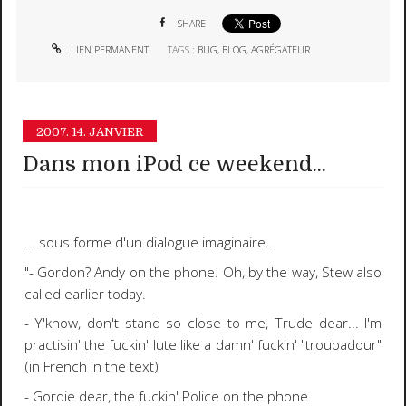
SHARE
LIEN PERMANENT
TAGS :
BUG
,
BLOG
,
AGRÉGATEUR
2007.
14. JANVIER
Dans mon iPod ce weekend...
... sous forme d'un dialogue imaginaire...
"- Gordon? Andy on the phone. Oh, by the way, Stew also
called earlier today.
- Y'know, don't stand so close to me, Trude dear... I'm
practisin' the fuckin' lute like a damn' fuckin' "troubadour"
(
in French in the text
)
- Gordie dear, the fuckin' Police on the phone.