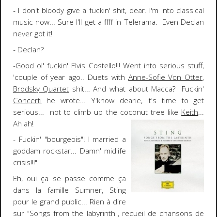
- I don't bloody give a fuckin' shit, dear. I'm into classical
music now... Sure I'll get a
ffff
in Telerama. Even Declan
never got it!
- Declan?
-Good ol' fuckin'
Elvis Costello
!!! Went into serious stuff,
'couple of year ago.. Duets with
Anne-Sofie Von Otter
,
Brodsky Quartet
shit... And what about Macca? Fuckin'
Concerti
he wrote... Y'know dearie, it's time to get
serious... not to climb up the coconut tree like
Keith
...
Ah ah!
- Fuckin' "bourgeois"! I married a
goddam rockstar... Damn' midlife
crisis!!!"
Eh, oui ça se passe comme ça
dans la famille Sumner,
Sting
pour le grand public... Rien à dire
sur "
Songs from the labyrinth
", recueil de chansons de