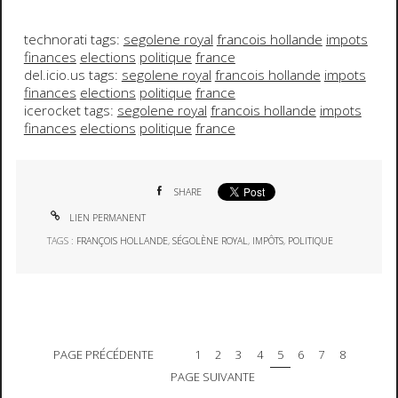
technorati tags:
segolene royal
francois hollande
impots
finances
elections
politique
france
del.icio.us tags:
segolene royal
francois hollande
impots
finances
elections
politique
france
icerocket tags:
segolene royal
francois hollande
impots
finances
elections
politique
france
SHARE
LIEN PERMANENT
TAGS :
FRANÇOIS HOLLANDE
,
SÉGOLÈNE ROYAL
,
IMPÔTS
,
POLITIQUE
PAGE PRÉCÉDENTE
1
2
3
4
5
6
7
8
PAGE SUIVANTE