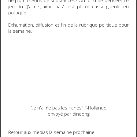
de plomb? Abus de substances? Ou fond de pensée? Le
jeu du "J'aime-J'aime pas" est plutôt casse-gueule en
politique.
Exhumation, diffusion et fin de la rubrique politique pour
la semaine.
"Je n'aime pas les riches" F-Hollande
envoyé par
dindong
Retour aux medias la semaine prochaine.