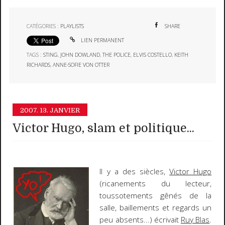
CATÉGORIES :
PLAYLISTS
SHARE
LIEN PERMANENT
TAGS :
STING
,
JOHN DOWLAND
,
THE POLICE
,
ELVIS COSTELLO
,
KEITH
RICHARDS
,
ANNE-SOFIE VON OTTER
2007.
13. JANVIER
Victor Hugo, slam et politique...
Il y a des siècles,
Victor Hugo
(ricanements du lecteur,
toussotements gênés de la
salle, baillements et regards un
peu absents...) écrivait
Ruy Blas
.