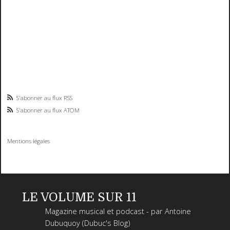
S'abonner au flux RSS
S'abonner au flux ATOM
Mentions légales
LE VOLUME SUR 11
Magazine musical et podcast - par Antoine
Dubuquoy (Dubuc's Blog)