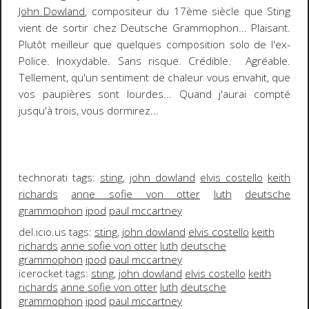
John Dowland
, compositeur du 17ème siècle que Sting
vient de sortir chez
Deutsche Grammophon
... Plaisant.
Plutôt meilleur que quelques composition solo de l'ex-
Police. Inoxydable. Sans risque. Crédible. Agréable.
Tellement, qu'un sentiment de chaleur vous envahit, que
vos paupières sont lourdes... Quand j'aurai compté
jusqu'à trois, vous dormirez...
technorati tags:
sting,
john dowland
elvis costello
keith
richards
anne sofie von otter
luth
deutsche
grammophon
ipod
paul mccartney
del.icio.us tags:
sting,
john dowland
elvis costello
keith
richards
anne sofie von otter
luth
deutsche
grammophon
ipod
paul mccartney
icerocket tags:
sting,
john dowland
elvis costello
keith
richards
anne sofie von otter
luth
deutsche
grammophon
ipod
paul mccartney