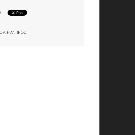
E
OV
,
PIAN
,
IPOD