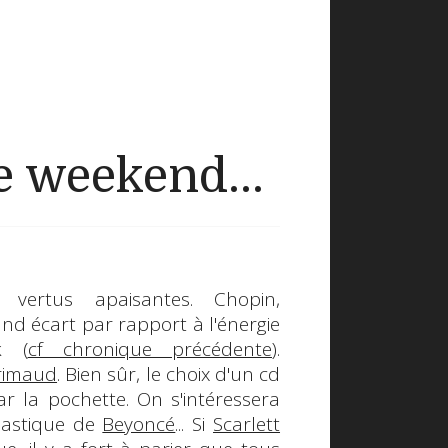
 weekend...
x vertus apaisantes.
Chopin
,
rand écart par rapport à l'énergie
k (
cf chronique précédente
).
rimaud
. Bien sûr, le choix d'un cd
ar la pochette. On s'intéressera
lastique de
Beyoncé
... Si
Scarlett