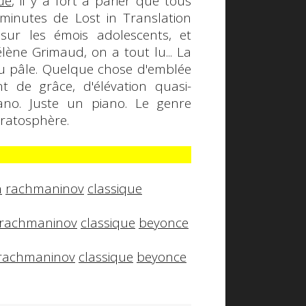
ue
, il y a fort à parier que tous
 minutes de
Lost in Translation
 sur les émois adolescents, et
ène Grimaud, on a tout lu... La
bleu pâle. Quelque chose d'emblée
t de grâce, d'élévation quasi-
ano
. Juste un piano. Le genre
tratosphère.
n
rachmaninov
classique
rachmaninov
classique
beyonce
rachmaninov
classique
beyonce