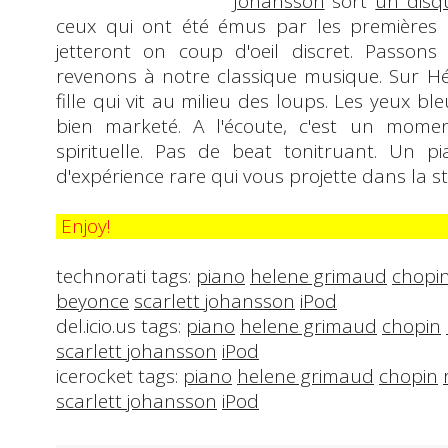
Johansson
sort
un disq
ceux qui ont été émus par les premières
jetteront on coup d'oeil discret. Passons
revenons à notre classique musique. Sur Hél
fille qui vit au milieu des loups. Les yeux 
bien marketé. A l'écoute, c'est un momen
spirituelle. Pas de beat tonitruant. Un
pi
d'expérience rare qui vous projette dans la s
Enjoy!
technorati tags:
piano
helene grimaud
chopi
beyonce
scarlett johansson
iPod
del.icio.us tags:
piano
helene grimaud
chopin
scarlett johansson
iPod
icerocket tags:
piano
helene grimaud
chopin
scarlett johansson
iPod