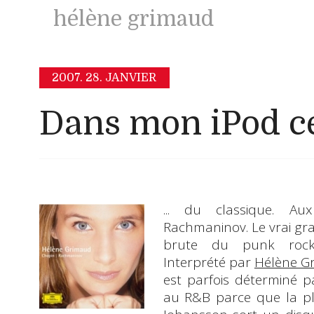
hélène grimaud
2007.
28. JANVIER
Dans mon iPod ce
... du classique. Au
Rachmaninov
. Le vrai g
brute du punk roc
Interprété par
Hélène G
est parfois déterminé p
au R&B parce que la p