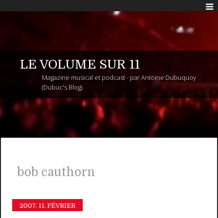
LE VOLUME SUR 11
Magazine musical et podcast - par Antoine Dubuquoy
(Dubuc's Blog)
bob cauthorn
2007.
11. FÉVRIER