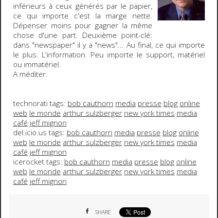
inférieurs à ceux générés par le papier,
ce qui importe c'est la marge nette
.
Dépenser moins pour gagner la même
chose d'une part.
Deuxième point-clé
:
dans "newspaper" il y a "news"... Au final,
ce qui importe
le plus. L'information
. Peu importe le support, matériel
ou immatériel.
A méditer.
technorati tags:
bob cauthorn
media
presse
blog
online
web
le monde
arthur sulzberger
new york times
media
café
jeff mignon
del.icio.us tags:
bob cauthorn
media
presse
blog
online
web
le monde
arthur sulzberger
new york times
media
café
jeff mignon
icerocket tags:
bob cauthorn
media
presse
blog
online
web
le monde
arthur sulzberger
new york times
media
café
jeff mignon
SHARE