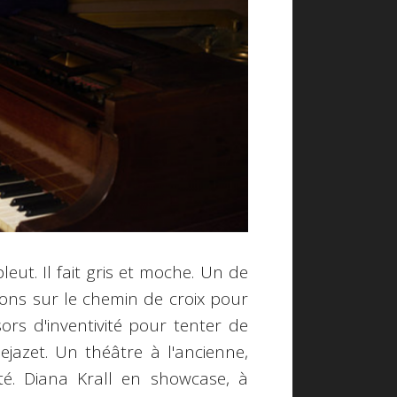
pleut. Il fait gris et moche. Un de
sons sur le chemin de croix pour
rs d'inventivité pour tenter de
jazet. Un théâtre à l'ancienne,
té. Diana Krall en showcase, à