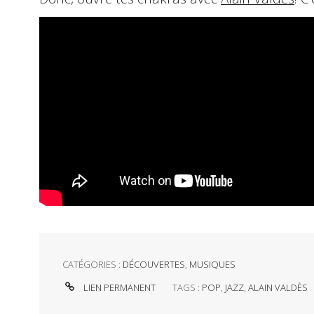
CATÉGORIES :
DÉCOUVERTES
,
MUSIQUES
LIEN PERMANENT
TAGS :
POP
,
JAZZ
,
ALAIN VALDÈS