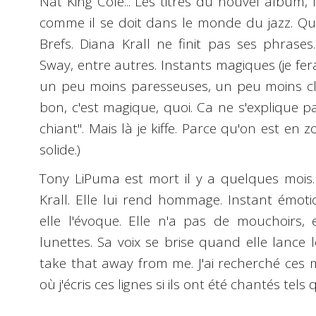
Nat King Cole... Les titres du nouvel album, 
comme il se doit dans le monde du jazz. Qu
Brefs. Diana Krall ne finit pas ses phrases.
Sway, entre autres. Instants magiques (je fera
un peu moins paresseuses, un peu moins clic
bon, c'est magique, quoi. Ca ne s'explique pas. 
chiant". Mais là je kiffe. Parce qu'on est en 
solide.)
Tony LiPuma est mort il y a quelques mois. 
Krall. Elle lui rend hommage. Instant émot
elle l'évoque. Elle n'a pas de mouchoirs, 
lunettes. Sa voix se brise quand elle lance
take that away from me. J'ai recherché ces 
où j'écris ces lignes si ils ont été chantés tels 