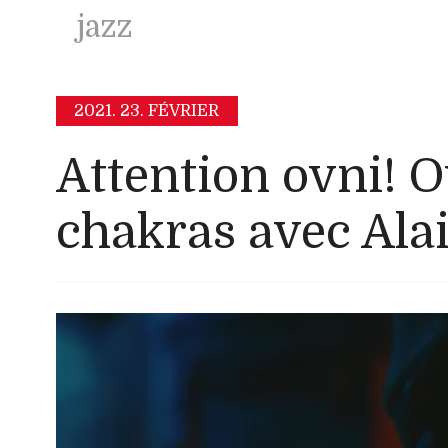
jazz
2021.
23. FÉVRIER
Attention ovni! O
chakras avec Alai