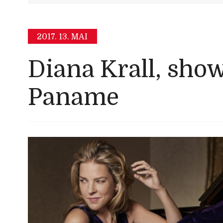
2017.
13. MAI
Diana Krall, sho
Paname