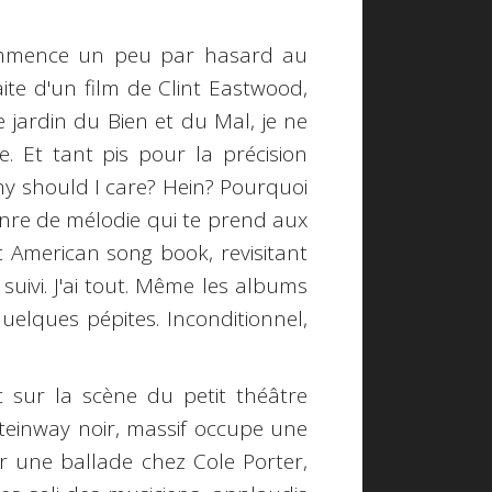
i commence un peu par hasard au
te d'un film de Clint Eastwood,
e jardin du Bien et du Mal, je ne
le. Et tant pis pour la précision
Why should I care? Hein? Pourquoi
genre de mélodie qui te prend aux
at American song book, revisitant
i suivi. J'ai tout. Même les albums
quelques pépites. Inconditionnel,
est sur la scène du petit théâtre
 Steinway noir, massif occupe une
ur une ballade chez Cole Porter,