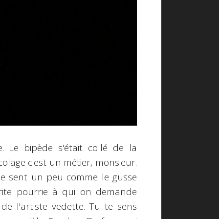
 Le bipède s'était collé de la
colage c'est un métier, monsieur.
 se sent un peu comme le gusse
ite pourrie à qui on demande
de l'artiste vedette. Tu te sens