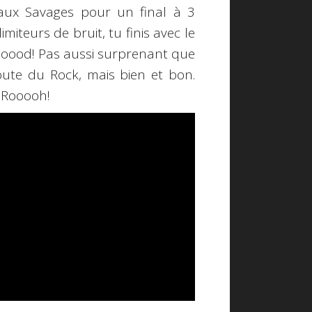
aux Savages pour un final à 3
imiteurs de bruit, tu finis avec le
. Goood! Pas aussi surprenant que
oute du Rock, mais bien et bon.
 Rooooh!