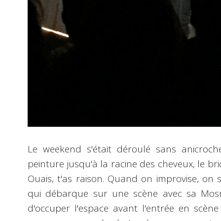
Le weekend s'était déroulé sans anicroche.
peinture jusqu'à la racine des cheveux, le bri
Ouais, t'as raison. Quand on improvise, on
qui débarque sur une scène avec sa Mosr
d'occuper l'espace avant l'entrée en scène 