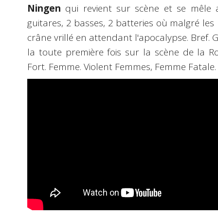
Ningen
qui revient sur scène et se mêle 
guitares, 2 basses, 2 batteries où malgré les l
crâne vrillé en attendant l'apocalypse. Bref
la toute première fois sur la scène de la R
Fort. Femme. Violent Femmes, Femme Fatale.