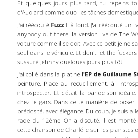
Et quelques jours plus tard, tu repeins to
d'Audiard comme quoi les tâches domestique
J'ai réécouté
Fuzz
II à fond. J'ai réécouté un l
anybody out there, la version live de The Wa
voiture comme il se doit. Avec ce petit je ne s
seul dans le véhicule. Et don't let the fucke
sussuré Jehnny quelques jours plus tôt.
J'ai collé dans la platine
l'EP de
Guillaume S
peinture. Place au recueillement, à l'intro
introspecter. Et c'était la bande-son idéale
chez le gars. Dans cette manière de poser l
préciosité, avec élégance. Du coup, je suis all
rade du 12ème. On a discuté. Il est monté s
cette chanson de Charlélie sur les pianistes 