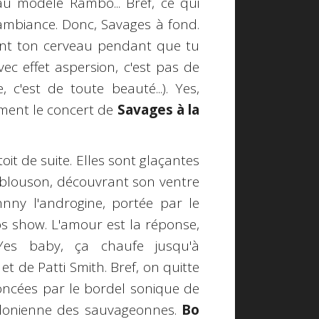
 modèle Rambo... Bref, ce qui
'ambiance. Donc, Savages à fond.
ent ton cerveau pendant que tu
c effet aspersion, c'est pas de
 c'est de toute beauté...). Yes,
ment le concert de
Savages à la
oit de suite. Elles sont glaçantes
it blouson, découvrant son ventre
Jehnny l'androgine, portée par le
s show. L'amour est la réponse,
Yes baby, ça chaufe jusqu'à
et de Patti Smith. Bref, on quitte
foncées par le bordel sonique de
ndonienne des sauvageonnes.
Bo