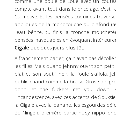
comme une poule de Loué avec un couteau
compte avant tout dans le bricolage, c'est l
Ca motive. Et les pensées coquines travers
appliques de la monocouche au plafond (ave
l'eau bénite, tu finis la tronche mouchetée,
pensées inavouables en évoquant intérieure
Cigale
quelques jours plus tôt.
A franchement parler, ça n'avait pas décollé t
les filles. Mais quand Jehnny ouvrit son pet
plat et son soutif noir, la foule s'affola. 
public chaud comme la braise. Gros son, gro
don't let the fuckers get you down. 
l'incandescence, avec ces accents de Siouxsie 
la Ciigale avec la banane, les esgourdes dé
Bo Ningen, première partie noisy nippo-lo