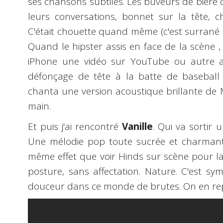
ses chansons subtiles. Les buveurs de bière d
leurs conversations, bonnet sur la tête, 
C'était chouette quand même (c'est surrané "c
Quand le hipster assis en face de la scène 
iPhone une vidéo sur YouTube ou autre av
défonçage de tête à la batte de baseball m
chanta une version acoustique brillante de 
main.
Et puis j'ai rencontré
Vanille
. Qui va sortir u
Une mélodie pop toute sucrée et charmante.
même effet que voir Hinds sur scène pour la
posture, sans affectation. Nature. C'est sy
douceur dans ce monde de brutes. On en rep