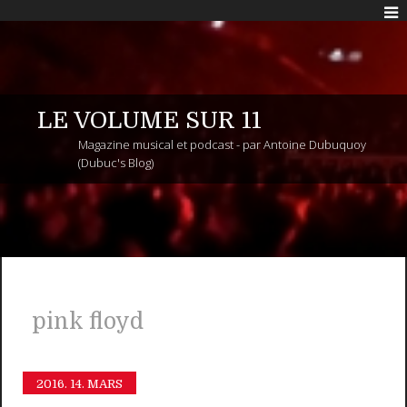
LE VOLUME SUR 11
Magazine musical et podcast - par Antoine Dubuquoy
(Dubuc's Blog)
pink floyd
2016.
14. MARS