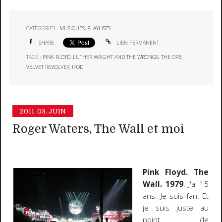
CATÉGORIES :
MUSIQUES
,
PLAYLISTS
SHARE
LIEN PERMANENT
TAGS :
PINK FLOYD
,
LUTHER WRIGHT AND THE WRONGS
,
THE ORB
,
VELVET REVOLVER
,
IPOD
2011.
03. JUIN
Roger Waters, The Wall et moi
Pink Floyd. The
Wall. 1979
. J'ai 15
ans. Je suis fan. Et
je suis juste au
point de