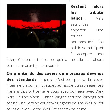
Restent alors
les tribute
bands...
Mais
sauront-ils
apporter une
touche
personnelle? Le
public sera-t-il prêt
à accepter une
interprétation sortant de ce qu'il a entendu sur l'album
et ne souhaitant pas en sortir?
On a entendu des covers de morceaux devenus
des standards
. L'heure n'est-elle pas à la cover
intégrale d'albums mythiques au risque du sacrilège? Les
Flaming Lips ont tenté le coup avec bonheur avec Dark
Side Of The Moon. Luther Wright and the Wrongs ont
réalisé une version country-bluegrass de The Wall, plutôt
réussie ("Rebuild the Wall") et assez 2nd degré...