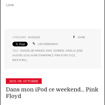
Love.
CATÉGORIES :
MUSIQUES
SHARE
LIEN PERMANENT
TAGS :
SAVAGES
,
BO NINGEN
,
VINYL
,
SCORSESE
,
VANIILLE
,
JESSE
HUGHES
,
GUILLAUME STANKIEWICZ
,
PINK FLOYD
,
FUZZ
,
ROCK'N'ROLL
2011.
08. OCTOBRE
Dans mon iPod ce weekend... Pink
Floyd