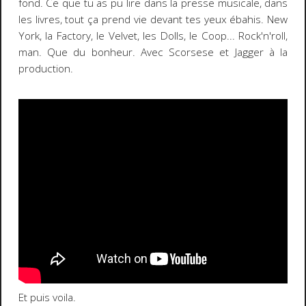
fond. Ce que tu as pu lire dans la presse musicale, dans
les livres, tout ça prend vie devant tes yeux ébahis. New
York, la Factory, le Velvet, les Dolls, le Coop... Rock'n'roll,
man. Que du bonheur. Avec Scorsese et Jagger à la
production.
Et puis voila.