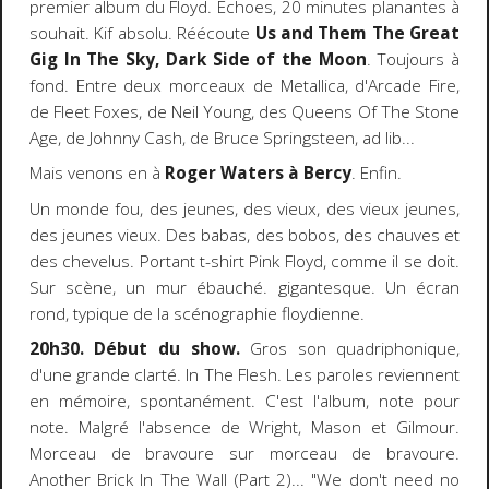
premier album du Floyd. Echoes, 20 minutes planantes à
souhait. Kif absolu. Réécoute
Us and Them The Great
Gig In The Sky, Dark Side of the Moon
. Toujours à
fond. Entre deux morceaux de Metallica, d'Arcade Fire,
de Fleet Foxes, de Neil Young, des Queens Of The Stone
Age, de Johnny Cash, de Bruce Springsteen, ad lib...
Mais venons en à
Roger Waters à Bercy
. Enfin.
Un monde fou, des jeunes, des vieux, des vieux jeunes,
des jeunes vieux. Des babas, des bobos, des chauves et
des chevelus. Portant t-shirt Pink Floyd, comme il se doit.
Sur scène, un mur ébauché. gigantesque. Un écran
rond, typique de la scénographie floydienne.
20h30. Début du show.
Gros son quadriphonique,
d'une grande clarté. In The Flesh. Les paroles reviennent
en mémoire, spontanément. C'est l'album, note pour
note. Malgré l'absence de Wright, Mason et Gilmour.
Morceau de bravoure sur morceau de bravoure.
Another Brick In The Wall (Part 2)... "We don't need no