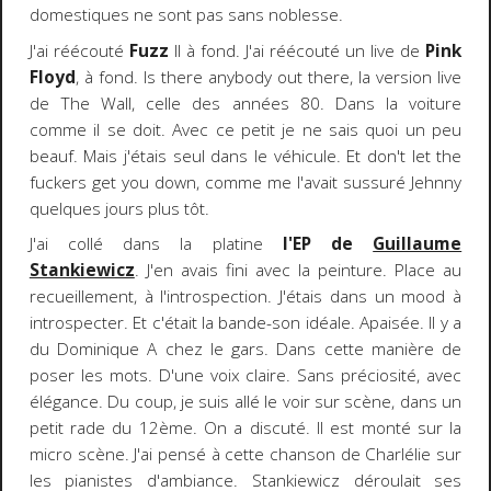
domestiques ne sont pas sans noblesse.
J'ai réécouté
Fuzz
II à fond. J'ai réécouté un live de
Pink
Floyd
, à fond. Is there anybody out there, la version live
de The Wall, celle des années 80. Dans la voiture
comme il se doit. Avec ce petit je ne sais quoi un peu
beauf. Mais j'étais seul dans le véhicule. Et don't let the
fuckers get you down, comme me l'avait sussuré Jehnny
quelques jours plus tôt.
J'ai collé dans la platine
l'EP de
Guillaume
Stankiewicz
. J'en avais fini avec la peinture. Place au
recueillement, à l'introspection. J'étais dans un mood à
introspecter. Et c'était la bande-son idéale. Apaisée. Il y a
du Dominique A chez le gars. Dans cette manière de
poser les mots. D'une voix claire. Sans préciosité, avec
élégance. Du coup, je suis allé le voir sur scène, dans un
petit rade du 12ème. On a discuté. Il est monté sur la
micro scène. J'ai pensé à cette chanson de Charlélie sur
les pianistes d'ambiance. Stankiewicz déroulait ses