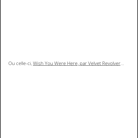
Ou celle-ci,
Wish You Were Here, par Velvet Revolver
...