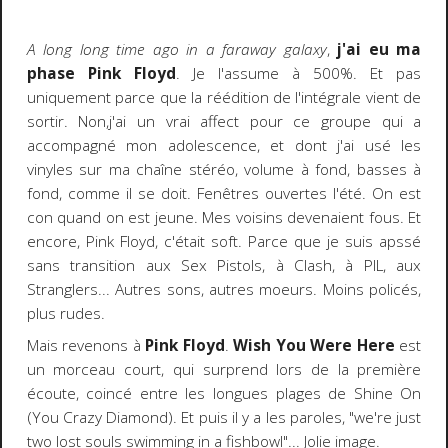
A long long time ago in a faraway galaxy
,
j'ai eu ma
phase Pink Floyd
. Je l'assume à 500%. Et pas
uniquement parce que la réédition de l'intégrale vient de
sortir. Non,j'ai un vrai affect pour ce groupe qui a
accompagné mon adolescence, et dont j'ai usé les
vinyles sur ma chaîne stéréo, volume à fond, basses à
fond, comme il se doit. Fenêtres ouvertes l'été. On est
con quand on est jeune. Mes voisins devenaient fous. Et
encore, Pink Floyd, c'était soft. Parce que je suis apssé
sans transition aux Sex Pistols, à Clash, à PIL, aux
Stranglers... Autres sons, autres moeurs. Moins policés,
plus rudes.
Mais revenons à
Pink Floyd
.
Wish You Were Here
est
un morceau court, qui surprend lors de la première
écoute, coincé entre les longues plages de Shine On
(You Crazy Diamond). Et puis il y a les paroles, "we're just
two lost souls swimming in a fishbowl"... Jolie image.