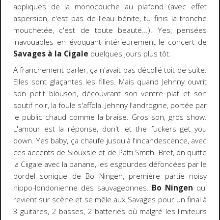
appliques de la monocouche au plafond (avec effet
aspersion, c'est pas de l'eau bénite, tu finis la tronche
mouchetée, c'est de toute beauté...). Yes, pensées
inavouables en évoquant intérieurement le concert de
Savages à la Cigale
quelques jours plus tôt.
A franchement parler, ça n'avait pas décollé toit de suite.
Elles sont glaçantes les filles. Mais quand Jehnny ouvrit
son petit blouson, découvrant son ventre plat et son
soutif noir, la foule s'affola. Jehnny l'androgine, portée par
le public chaud comme la braise. Gros son, gros show.
L'amour est la réponse, don't let the fuckers get you
down. Yes baby, ça chaufe jusqu'à l'incandescence, avec
ces accents de Siouxsie et de Patti Smith. Bref, on quitte
la Ciigale avec la banane, les esgourdes défoncées par le
bordel sonique de Bo Ningen, première partie noisy
nippo-londonienne des sauvageonnes.
Bo Ningen
qui
revient sur scène et se mêle aux Savages pour un final à
3 guitares, 2 basses, 2 batteries où malgré les limiteurs