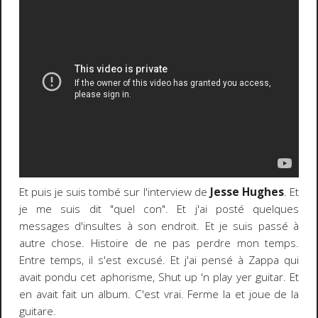
Et puis je suis tombé sur l'interview de
Jesse Hughes
. Et
je me suis dit "quel con". Et j'ai posté quelques
messages d'insultes à son endroit. Et je suis passé à
autre chose. Histoire de ne pas perdre mon temps.
Entre temps, il s'est excusé. Et j'ai pensé à Zappa qui
avait pondu cet aphorisme, Shut up 'n play yer guitar. Et
en avait fait un album. C'est vrai. Ferme la et joue de la
guitare.