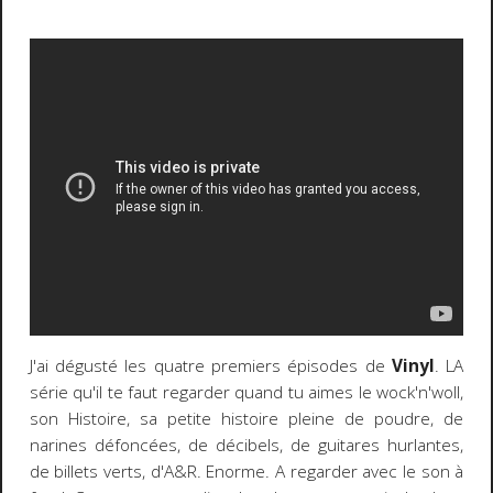
J'ai dégusté les quatre premiers épisodes de
Vinyl
. LA
série qu'il te faut regarder quand tu aimes le wock'n'woll,
son Histoire, sa petite histoire pleine de poudre, de
narines défoncées, de décibels, de guitares hurlantes,
de billets verts, d'A&R. Enorme. A regarder avec le son à