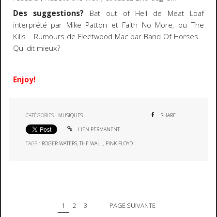
Des suggestions?
Bat out of Hell de Meat Loaf
interprété par Mike Patton et Faith No More, ou The
Kills... Rumours de Fleetwood Mac par Band Of Horses...
Qui dit mieux?
Enjoy!
CATÉGORIES :
MUSIQUES
SHARE
LIEN PERMANENT
TAGS :
ROGER WATERS
,
THE WALL
,
PINK FLOYD
1
2
3
PAGE SUIVANTE