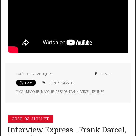
CATÉGORIES :
MUSIQUES
SHARE
LIEN PERMANENT
TAGS :
MARQUIS
,
MARQUIS DE SADE
,
FRANK DARCEL
,
RENNES
2020.
03. JUILLET
Interview Express : Frank Darcel,