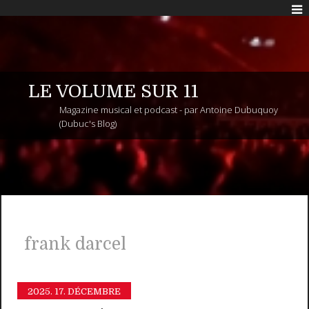
LE VOLUME SUR 11
Magazine musical et podcast - par Antoine Dubuquoy
(Dubuc's Blog)
frank darcel
2025.
17. DÉCEMBRE