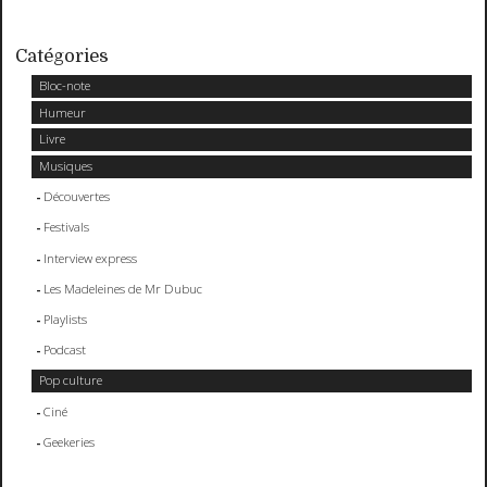
Catégories
Bloc-note
Humeur
Livre
Musiques
Découvertes
Festivals
Interview express
Les Madeleines de Mr Dubuc
Playlists
Podcast
Pop culture
Ciné
Geekeries