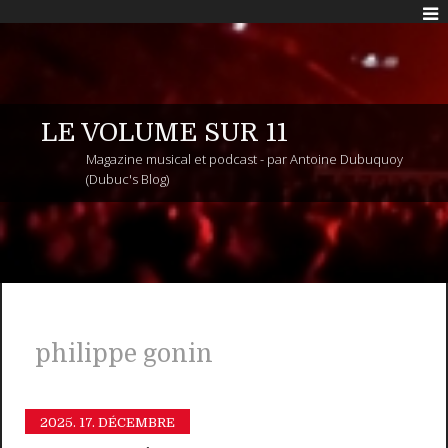
LE VOLUME SUR 11
Magazine musical et podcast - par Antoine Dubuquoy
(Dubuc's Blog)
philippe gonin
2025.
17. DÉCEMBRE