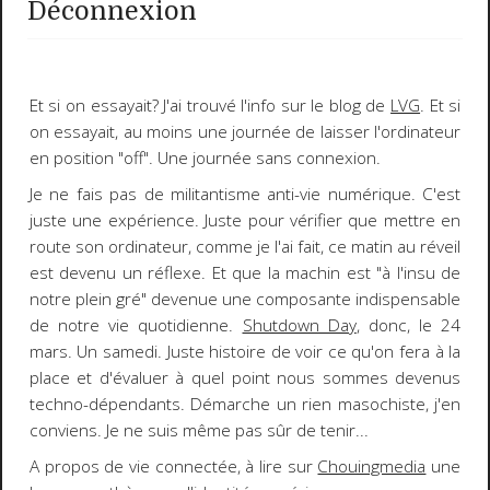
Déconnexion
Et si on essayait? J'ai trouvé l'info sur le blog de
LVG
. Et si
on essayait, au moins une journée de
laisser l'ordinateur
en position "off"
. Une journée sans connexion.
Je ne fais pas de militantisme anti-vie numérique. C'est
juste une expérience
. Juste pour vérifier que mettre en
route son ordinateur, comme je l'ai fait, ce matin au réveil
est devenu un réflexe. Et que la machin est "à l'insu de
notre plein gré" devenue une
composante indispensable
de notre vie quotidienne.
Shutdown Day
, donc, le
24
mars
. Un samedi. Juste histoire de voir ce qu'on fera à la
place et d'évaluer à quel point nous sommes devenus
techno-dépendants. Démarche un rien
masochiste
, j'en
conviens.
Je ne suis même pas sûr de tenir...
A propos de vie connectée, à lire sur
Chouingmedia
une