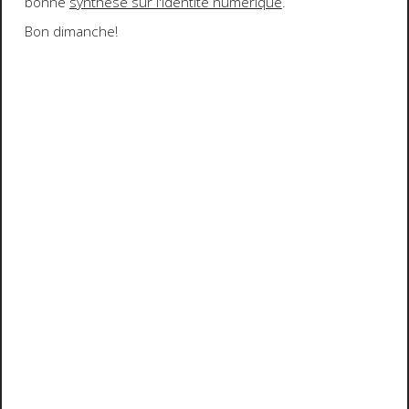
bonne
synthèse sur l'identité numérique
.
Bon dimanche!