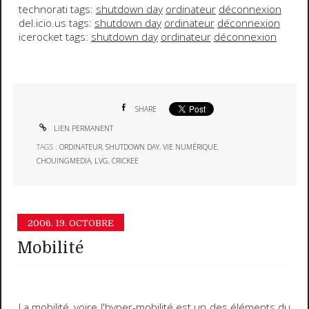
technorati tags:
shutdown day
ordinateur
déconnexion
del.icio.us tags:
shutdown day
ordinateur
déconnexion
icerocket tags:
shutdown day
ordinateur
déconnexion
SHARE
LIEN PERMANENT
TAGS :
ORDINATEUR
,
SHUTDOWN DAY
,
VIE NUMÉRIQUE
,
CHOUINGMEDIA
,
LVG
,
CRICKEE
2006.
19. OCTOBRE
Mobilité
La
mobilité
, voire l'
hyper-mobilité
est un des éléments du