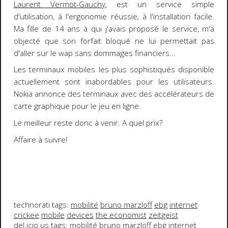
Laurent Vermot-Gauchy
, est un service
simple
d'utilisation
, à l'
ergonomie réussie
, à l'
installation facile
.
Ma fille de 14 ans à qui j'avais proposé le service, m'a
objecté que son forfait bloqué ne lui permettait pas
d'aller sur le wap sans dommages financiers...
Les terminaux mobiles les plus sophistiqués disponible
actuellement sont inabordables pour les utilisateurs.
Nokia
annonce des terminaux avec des accélérateurs de
carte graphique pour le jeu en ligne.
Le meilleur reste donc à venir. A quel prix?
Affaire à suivre!
technorati tags:
mobilité
bruno marzloff
ebg
internet
crickee
mobile
devices
the economist
zeitgeist
del.icio.us tags:
mobilité
bruno marzloff
ebg
internet