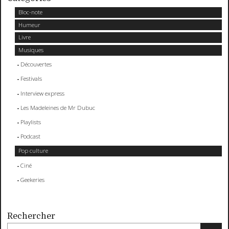
Bloc-note
Humeur
Livre
Musiques
Découvertes
Festivals
Interview express
Les Madeleines de Mr Dubuc
Playlists
Podcast
Pop culture
Ciné
Geekeries
Rechercher