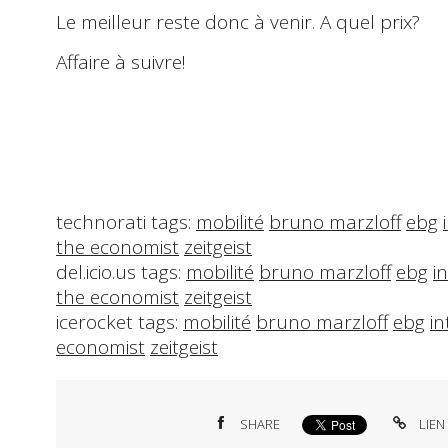
Le meilleur reste donc à venir. A quel prix?
Affaire à suivre!
technorati tags:
mobilité
bruno marzloff
ebg
the economist
zeitgeist
del.icio.us tags:
mobilité
bruno marzloff
ebg
i
the economist
zeitgeist
icerocket tags:
mobilité
bruno marzloff
ebg
in
economist
zeitgeist
SHARE
LIEN