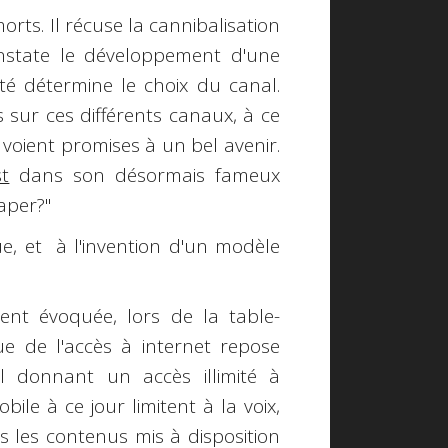
morts
. Il récuse la cannibalisation
onstate le développement d'une
ité détermine le choix du canal
.
sur ces différents canaux, à ce
 voient promises à un
bel avenir
.
t
dans son désormais fameux
aper?
"
ue
, et à l'invention d'un modèle
nt évoquée, lors de la table-
ue de l'accès à
internet
repose
l donnant un
accès illimité
à
bile à ce jour limitent à la voix,
us les contenus mis à disposition