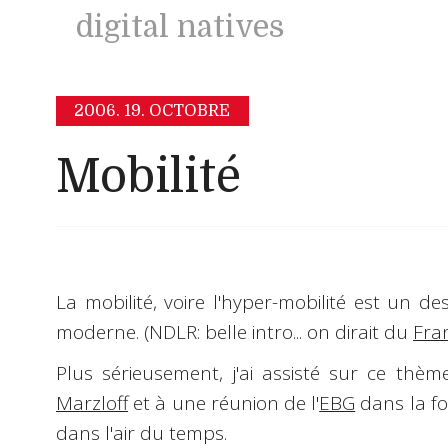
digital natives
2006.
19. OCTOBRE
Mobilité
La
mobilité
, voire l'
hyper-mobilité
est un de
moderne.
(NDLR: belle intro... on dirait du
Fra
Plus sérieusement, j'ai assisté sur ce thè
Marzloff
et à une réunion de l'
EBG
dans la fo
dans l'air du temps.