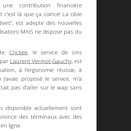
t une
contribution financière
et c'est là que ça coince! La
cible
atives", est adepte des nouvelles
lisation)
MAIS
ne dispose pas du
nte:
Crickee
, le service de sms
é par
Laurent Vermot-Gauchy
, est
isation
, à l'
ergonomie réussie
, à
 j'avais proposé le service, m'a
tait pas d'aller sur le wap sans
s disponible actuellement sont
nonce des terminaux avec des
en ligne.