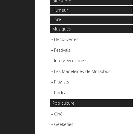
Bloc-note
Humeur
Livre
Musiques
Découvertes
Festivals
Interview express
Les Madeleines de Mr Dubuc
Playlists
Podcast
Pop culture
Ciné
Geekeries