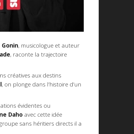
e Gonin
, musicologue et auteur
Sade
, raconte la trajectoire
ons créatives aux destins
l
, on plonge dans l’histoire d’un
iations évidentes ou
nne Daho
avec cette idée
roupe sans héritiers directs il a