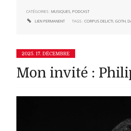
CATÉGORIES :
MUSIQUES
,
PODCAST
LIEN PERMANENT
TAGS :
CORPUS DELICTI
,
GOTH
,
D
2025.
17. DÉCEMBRE
Mon invité : Phil