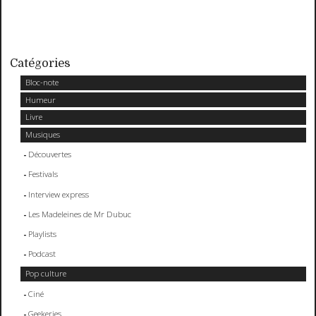
Catégories
Bloc-note
Humeur
Livre
Musiques
Découvertes
Festivals
Interview express
Les Madeleines de Mr Dubuc
Playlists
Podcast
Pop culture
Ciné
Geekeries