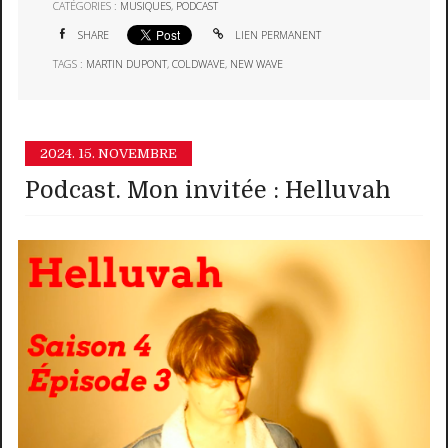
CATÉGORIES :
MUSIQUES
,
PODCAST
SHARE
LIEN PERMANENT
TAGS :
MARTIN DUPONT
,
COLDWAVE
,
NEW WAVE
2024.
15. NOVEMBRE
Podcast. Mon invitée : Helluvah