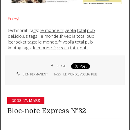
Enjoy!
technorati tags:
le monde.fr
veolia
total
pub
del.icio.us tags:
le monde.fr
veolia
total
pub
icerocket tags:
le monde.fr
veolia
total
pub
keotag tags:
le monde.fr
veolia
total
pub
SHARE
LIEN PERMANENT
TAGS :
LE MONDE
,
VEOLIA
,
PUB
2008.
17. MARS
Bloc-note Express N°32