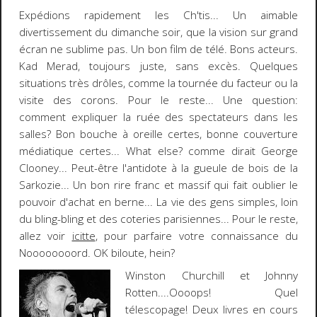
Expédions rapidement les
Ch'tis
... Un
aimable
divertissement
du dimanche soir, que la vision sur grand
écran ne sublime pas. Un bon film de télé. Bons acteurs.
Kad Merad
, toujours juste, sans excès. Quelques
situations très drôles, comme la tournée du facteur ou la
visite des corons. Pour le reste... Une question:
comment expliquer la ruée des spectateurs dans les
salles? Bon bouche à oreille certes, bonne couverture
médiatique certes...
What else?
comme dirait George
Clooney... Peut-être l'antidote à la gueule de bois de la
Sarkozi
e... Un bon rire franc et massif qui fait oublier le
pouvoir d'achat en berne... La vie des gens simples, loin
du bling-bling et des coteries parisiennes... Pour le reste,
allez voir
icitte
, pour parfaire votre connaissance du
Noooooooord.
OK biloute, hein?
Winston Churchill
et
Johnny
Rotten
....Oooops! Quel
télescopage! Deux livres en cours