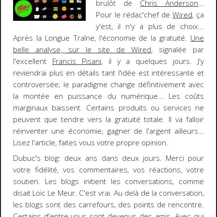
brulôt de
Chris Anderso
n
...
Pour le
rédac'chef
de
Wired
, ça
y'est, il n'y a plus de choix...
Après la Longue Traîne, l'économie de la gratuité.
Une
belle analyse, sur le site de Wired
, signalée par
l'excellent
Francis Pisani
, il y a quelques jours. J'y
reviendrai plus en détails tant l'idée est intéressante et
controversée; le paradigme change définitivement avec
la montée en puissance du numérique... Les coûts
marginaux baissent.
Certains produits ou services ne
peuvent que tendre vers la gratuité totale
. Il va falloir
réinventer une économie, gagner de l'argent ailleurs...
Lisez l'article, faites vous votre propre opinion.
Dubuc's blog: deux ans
dans deux jours. Merci pour
votre fidélité, vos commentaires, vos réactions, votre
soutien. Les blogs initient les conversations, comme
disait
Loïc Le Meur
. C'est vrai. Au delà de la conversation,
les blogs sont des carrefours, des points de rencontre.
Certains d'entre vous sont devenus des amis. Avec qui