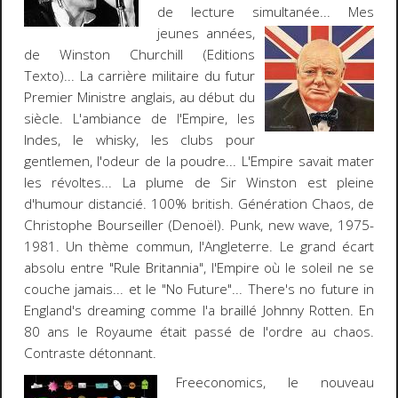
de lecture simultanée...
Mes
jeunes années
,
de Winston Churchill (Editions
Texto)... La carrière militaire du futur
Premier Ministre anglais, au début du
siècle. L'ambiance de l'Empire, les
Indes, le whisky, les clubs pour
gentlemen, l'odeur de la poudre... L'Empire savait mater
les révoltes... La plume de Sir Winston est pleine
d'humour distancié. 100% british.
Génération Chaos
, de
Christophe Bourseiller (Denoël). Punk, new wave, 1975-
1981. Un thème commun, l'Angleterre. Le grand écart
absolu entre "Rule Britannia", l'Empire où le soleil ne se
couche jamais... et le "No Future"...
There's no future in
England's dreaming
comme l'a braillé Johnny Rotten. En
80 ans le Royaume était passé de l'ordre au chaos.
Contraste détonnant.
Freeconomics
, le nouveau