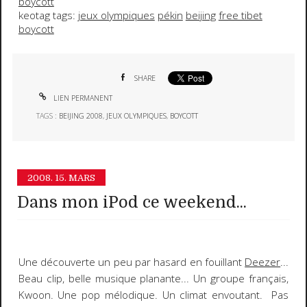
boycott
keotag tags:
jeux olympiques
pékin
beijing
free tibet
boycott
SHARE
LIEN PERMANENT
TAGS :
BEIJING 2008
,
JEUX OLYMPIQUES
,
BOYCOTT
2008.
15. MARS
Dans mon iPod ce weekend...
Une
découverte
un peu par hasard en fouillant
Deezer
...
Beau clip, belle musique planante... Un groupe français,
Kwoon
. Une pop mélodique. Un climat envoutant. Pas