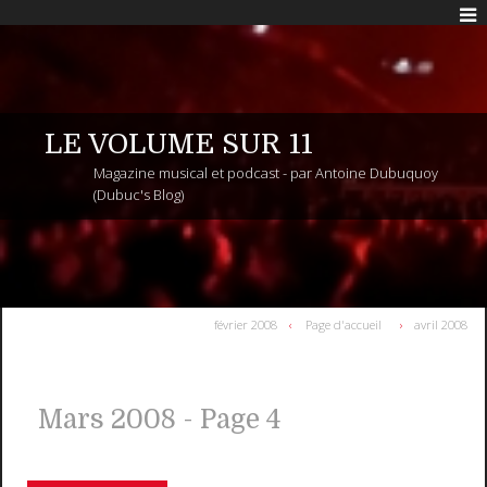
LE VOLUME SUR 11
Magazine musical et podcast - par Antoine Dubuquoy
(Dubuc's Blog)
février 2008
Page d'accueil
avril 2008
Mars 2008
- Page 4