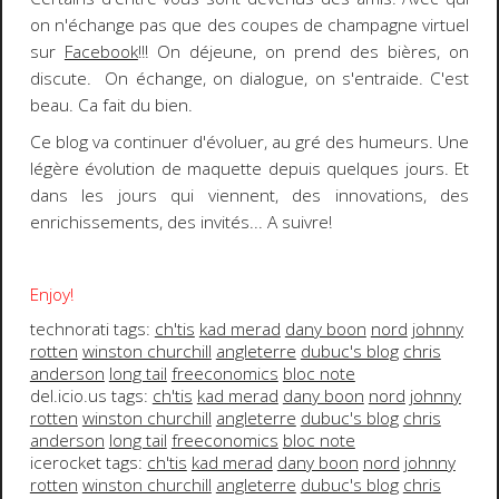
on n'échange pas que des coupes de champagne virtuel
sur
Facebook
!!! On déjeune, on prend des bières, on
discute. On échange, on dialogue, on s'entraide. C'est
beau. Ca fait du bien.
Ce blog va continuer d'évoluer, au gré des humeurs. Une
légère évolution de maquette depuis quelques jours. Et
dans les jours qui viennent, des innovations, des
enrichissements, des invités...
A suivre!
Enjoy!
technorati tags:
ch'tis
kad merad
dany boon
nord
johnny
rotten
winston churchill
angleterre
dubuc's blog
chris
anderson
long tail
freeconomics
bloc note
del.icio.us tags:
ch'tis
kad merad
dany boon
nord
johnny
rotten
winston churchill
angleterre
dubuc's blog
chris
anderson
long tail
freeconomics
bloc note
icerocket tags:
ch'tis
kad merad
dany boon
nord
johnny
rotten
winston churchill
angleterre
dubuc's blog
chris