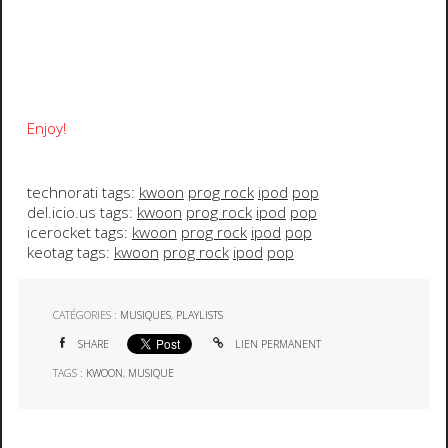
Enjoy!
technorati tags:
kwoon
prog rock
ipod
pop
del.icio.us tags:
kwoon
prog rock
ipod
pop
icerocket tags:
kwoon
prog rock
ipod
pop
keotag tags:
kwoon
prog rock
ipod
pop
CATÉGORIES :
MUSIQUES
,
PLAYLISTS
SHARE
LIEN PERMANENT
TAGS :
KWOON
,
MUSIQUE