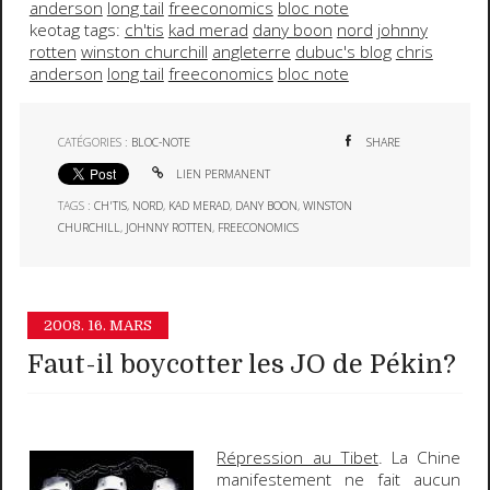
anderson
long tail
freeconomics
bloc note
keotag tags:
ch'tis
kad merad
dany boon
nord
johnny
rotten
winston churchill
angleterre
dubuc's blog
chris
anderson
long tail
freeconomics
bloc note
CATÉGORIES :
BLOC-NOTE
SHARE
LIEN PERMANENT
TAGS :
CH'TIS
,
NORD
,
KAD MERAD
,
DANY BOON
,
WINSTON
CHURCHILL
,
JOHNNY ROTTEN
,
FREECONOMICS
2008.
16. MARS
Faut-il boycotter les JO de Pékin?
Répression au Tibet
. La
Chine
manifestement ne fait aucun