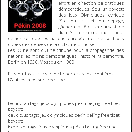
effort en direction de pratiques
démocratiques.
Seul un boycott
des Jeux Olympiques
, cynique
fête du fric et du dopage,
gâchera la fête! Un
sursaut de
dignité démocratique
pour
démontrer que les nations européennes ne sont pas
dupes des dérives de la dictature chinoise.
Les JO ne sont qu'une tribune pour la propagande des
nations les moins démocratiques, l'histoire l'a démontré,
Berlin en 1936, Moscou en 1980.
Plus d'infos sur le site de
Reporters sans Frontières
.
D'autres infos sur
Free Tibet
.
technorati tags:
jeux olympiques
pékin
beijing
free tibet
boycott
del.icio.us tags:
jeux olympiques
pékin
beijing
free tibet
boycott
icerocket tags:
jeux olympiques
pékin
beijing
free tibet