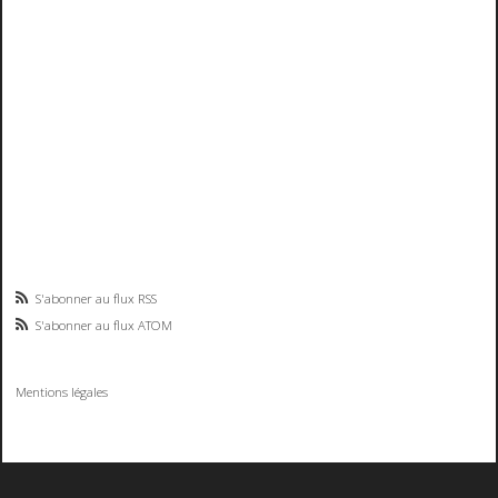
S'abonner au flux RSS
S'abonner au flux ATOM
Mentions légales