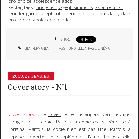
pro-choice
adolescence
ados
keotag tags:
juno
ellen page
jk simmons
jason reitman
jennifer garner
elephant
american pie
ken park
larry clark
pro-choice
adolescence
ados
SHARE
LIEN PERMANENT
TAGS :
JUNO
,
ELLEN PAGE
,
CINÉMA
2008.
27. FÉVRIER
Cover story - N°1
Cover story
. Une
cover
, le terme anglais pour reprise.
L'original et la copie
. Parfois la copie est supérieure à
l'original. Parfois, la copie n'en est pas une. Parfois la
reprise apporte un
supplément d'âme
. Parfois, elle