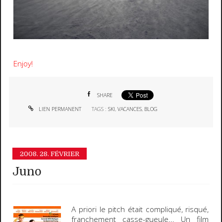
Enjoy!
SHARE
LIEN PERMANENT
TAGS :
SKI
,
VACANCES
,
BLOG
2008.
28. FÉVRIER
Juno
A priori le
pitch
était compliqué, risqué,
franchement casse-gueule...
Un film