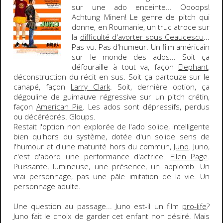
sur une ado enceinte
...
Oooops!
Achtung Minen!
Le genre de
pitch
qui
donne, en Roumanie, un truc atroce sur
la
difficulté d'avorter sous Ceaucescu
...
Pas vu. Pas d'humeur. Un film américain
sur le monde des ados... Soit ça
défouraille à tout va, façon
Elephant
,
déconstruction du récit en sus. Soit ça partouze sur le
canapé, façon
Larry Clark
. Soit, dernière option, ça
dégouline de guimauve régressive sur un pitch crétin,
façon
American Pie
. Les ados sont dépressifs, perdus
ou décérébrés. Gloups.
Restait l'option non explorée de l'ado solide, intelligente
bien qu'hors du système, dotée d'un solide sens de
l'humour et d'une maturité hors du commun,
Juno
. Juno,
c'est d'abord une performance d'actrice.
Ellen Page
.
Puissante, lumineuse, une présence, un applomb. Un
vrai personnage, pas une pâle imitation de la vie. Un
personnage adulte.
Une question au passage... Juno est-il un film
pro-life
?
Juno fait le choix de garder cet enfant non désiré. Mais