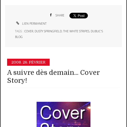
SHARE
LIEN PERMANENT
TAGS :
COVER
,
DUSTY SPRINGFIELD
,
THE WHITE STRIPES
,
DUBUC'S
BLOG
2008.
26. FÉVRIER
A suivre dès demain... Cover
Story!