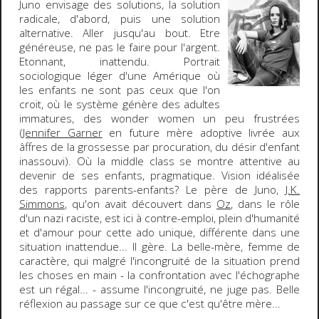
Juno envisage
des solutions, la solution
radicale, d'abord, puis une solution
alternative. Aller jusqu'au bout. Etre
généreuse, ne pas le faire pour l'argent.
Etonnant, inattendu. Portrait
sociologique léger d'une Amérique où
les enfants ne sont pas ceux que l'on
croit, où le système génère des adultes
immatures, des
wonder women
un peu frustrées
(
Jennifer Garner
en future mère adoptive livrée aux
âffres de la grossesse par procuration, du désir d'enfant
inassouvi). Où la middle class se montre attentive au
devenir de ses enfants, pragmatique. Vision idéalisée
des rapports parents-enfants? Le père de Juno,
J.K.
Simmons
, qu'on avait découvert dans
Oz
, dans le rôle
d'un nazi raciste, est ici à contre-emploi, plein d'humanité
et d'amour pour cette ado unique, différente dans une
situation inattendue... Il gère. La belle-mère, femme de
caractère, qui malgré l'incongruité de la situation prend
les choses en main - la confrontation avec l'échographe
est un régal... - assume l'incongruité, ne juge pas. Belle
réflexion au passage sur ce que c'est qu'être mère...