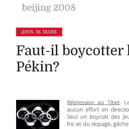
beijing 2008
2008.
16. MARS
Faut-il boycotter 
Pékin?
Répression au Tibet
. 
aucun effort en directi
Seul un boycott des Je
fric et du dopage, gâche