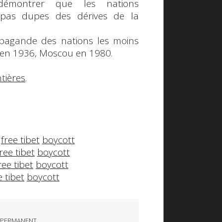
montrer que les nations
pas dupes des dérives de la
opagande des nations les moins
in en 1936, Moscou en 1980.
tières
.
free tibet
boycott
ree tibet
boycott
ree tibet
boycott
e tibet
boycott
 PERMANENT