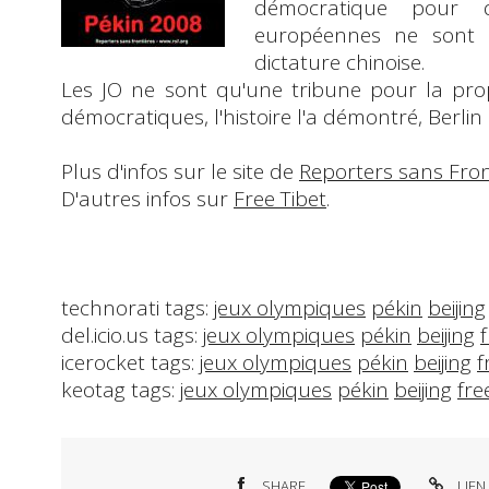
démocratique
pour dé
européennes ne sont 
dictature chinoise.
Les JO ne sont qu'une tribune pour la pr
démocratiques, l'histoire l'a démontré, Berl
Plus d'infos sur le site de
Reporters sans Fron
D'autres infos sur
Free Tibet
.
technorati tags:
jeux olympiques
pékin
beijing
del.icio.us tags:
jeux olympiques
pékin
beijing
f
icerocket tags:
jeux olympiques
pékin
beijing
f
keotag tags:
jeux olympiques
pékin
beijing
fre
SHARE
LIEN