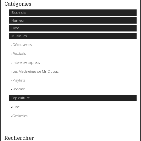
Catégories
Bloc-note
Humeur
Livre
Musiques
Découvertes
Festivals
Interview express
Les Madeleines de Mr Dubuc
Playlists
Podcast
Pop culture
Ciné
Geekeries
Rechercher