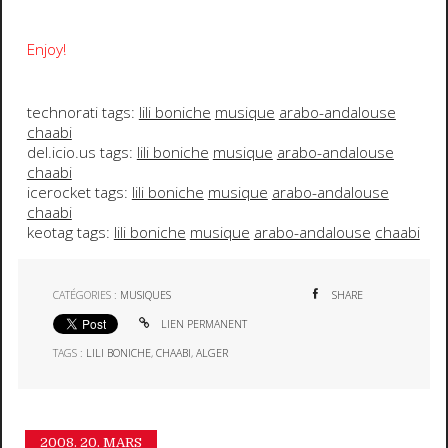
Enjoy!
technorati tags:
lili boniche
musique
arabo-andalouse
chaabi
del.icio.us tags:
lili boniche
musique
arabo-andalouse
chaabi
icerocket tags:
lili boniche
musique
arabo-andalouse
chaabi
keotag tags:
lili boniche
musique
arabo-andalouse
chaabi
CATÉGORIES :
MUSIQUES
SHARE
LIEN PERMANENT
TAGS :
LILI BONICHE
,
CHAABI
,
ALGER
2008.
20. MARS