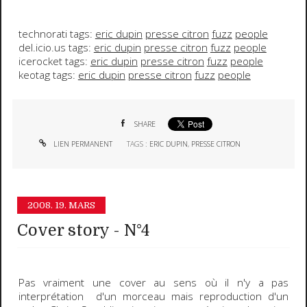
technorati tags:
eric dupin
presse citron
fuzz
people
del.icio.us tags:
eric dupin
presse citron
fuzz
people
icerocket tags:
eric dupin
presse citron
fuzz
people
keotag tags:
eric dupin
presse citron
fuzz
people
SHARE
LIEN PERMANENT
TAGS :
ERIC DUPIN
,
PRESSE CITRON
2008.
19. MARS
Cover story - N°4
Pas vraiment une cover au sens où il n'y a pas
interprétation d'un morceau mais
reproduction d'un