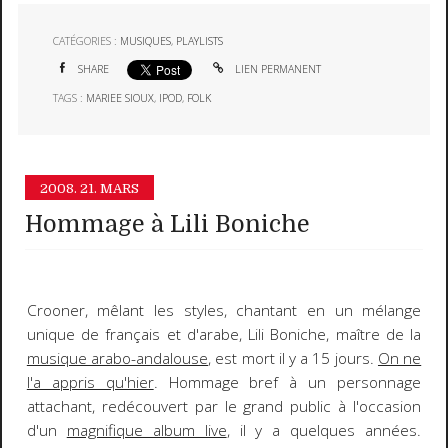
CATÉGORIES :
MUSIQUES
,
PLAYLISTS
SHARE
LIEN PERMANENT
TAGS :
MARIEE SIOUX
,
IPOD
,
FOLK
2008.
21. MARS
Hommage à Lili Boniche
Crooner, mêlant les styles, chantant en un mélange
unique de français et d'arabe,
Lili Boniche
, maître de la
musique arabo-andalouse
, est mort il y a 15 jours.
On ne
l'a appris qu'hier
. Hommage bref à un personnage
attachant, redécouvert par le grand public à l'occasion
d'un
magnifique album live
, il y a quelques années.