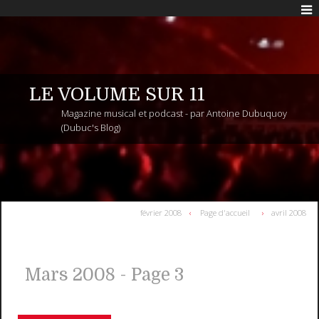
LE VOLUME SUR 11
Magazine musical et podcast - par Antoine Dubuquoy
(Dubuc's Blog)
février 2008
Page d'accueil
avril 2008
Mars 2008
- Page 3