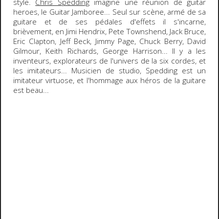
style
.
Chris Spedding
imagine une réunion de
guitar
heroes
, le
Guitar Jamboree
... Seul sur scène, armé de sa
guitare et de ses pédales d'effets il s'incarne,
brièvement, en
Jimi Hendrix
,
Pete Townshend
,
Jack Bruce
,
Eric Clapton
,
Jeff Beck
,
Jimmy Page
,
Chuck Berry
,
David
Gilmour
,
Keith Richards
,
George Harrison
... Il y a les
inventeurs, explorateurs de l'univers de la six cordes, et
les imitateurs... Musicien de studio, Spedding est un
imitateur virtuose, et l'hommage aux héros de la guitare
est beau...