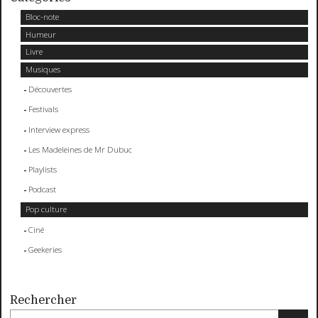
Bloc-note
Humeur
Livre
Musiques
Découvertes
Festivals
Interview express
Les Madeleines de Mr Dubuc
Playlists
Podcast
Pop culture
Ciné
Geekeries
Rechercher