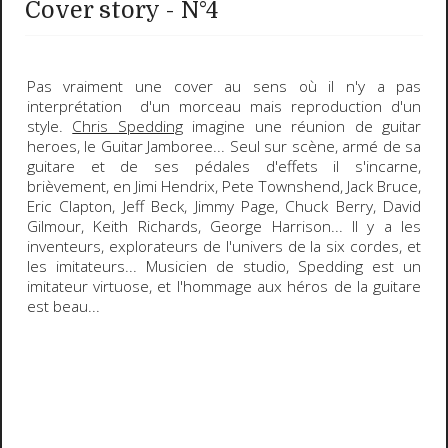
Cover story - N°4
Pas vraiment une cover au sens où il n'y a pas
interprétation d'un morceau mais
reproduction d'un
style
.
Chris Spedding
imagine une réunion de
guitar
heroes
, le
Guitar Jamboree
... Seul sur scène, armé de sa
guitare et de ses pédales d'effets il s'incarne,
brièvement, en
Jimi Hendrix
,
Pete Townshend
,
Jack Bruce
,
Eric Clapton
,
Jeff Beck
,
Jimmy Page
,
Chuck Berry
,
David
Gilmour
,
Keith Richards
,
George Harrison
... Il y a les
inventeurs, explorateurs de l'univers de la six cordes, et
les imitateurs... Musicien de studio, Spedding est un
imitateur virtuose, et l'hommage aux héros de la guitare
est beau...