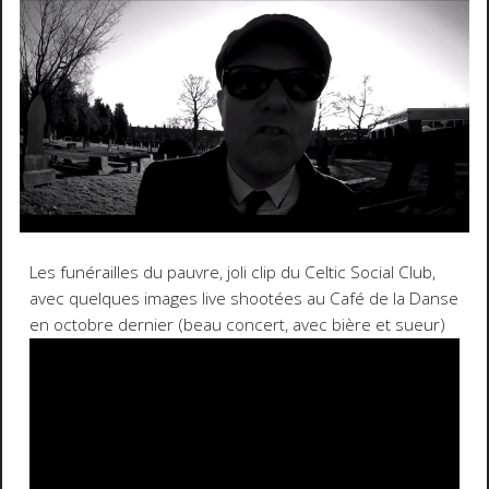
Les funérailles du pauvre, joli clip du Celtic Social Club,
avec quelques images live shootées au Café de la Danse
en octobre dernier (beau concert, avec bière et sueur)