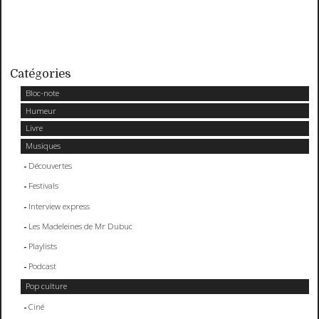
Catégories
Bloc-note
Humeur
Livre
Musiques
Découvertes
Festivals
Interview express
Les Madeleines de Mr Dubuc
Playlists
Podcast
Pop culture
Ciné