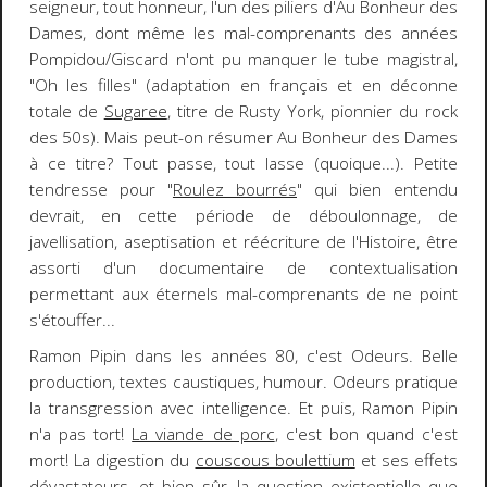
seigneur, tout honneur, l'un des piliers d'Au Bonheur des
Dames, dont même les mal-comprenants des années
Pompidou/Giscard n'ont pu manquer le tube magistral,
"Oh les filles" (adaptation en français et en déconne
totale de
Sugaree
, titre de Rusty York, pionnier du rock
des 50s). Mais peut-on résumer Au Bonheur des Dames
à ce titre? Tout passe, tout lasse (quoique...). Petite
tendresse pour "
Roulez bourrés
" qui bien entendu
devrait, en cette période de déboulonnage, de
javellisation, aseptisation et réécriture de l'Histoire, être
assorti d'un documentaire de contextualisation
permettant aux éternels mal-comprenants de ne point
s'étouffer...
Ramon Pipin dans les années 80, c'est Odeurs. Belle
production, textes caustiques, humour. Odeurs pratique
la transgression avec intelligence. Et puis, Ramon Pipin
n'a pas tort!
La viande de porc
, c'est bon quand c'est
mort! La digestion du
couscous boulettium
et ses effets
dévastateurs, et bien sûr, la question existentielle que