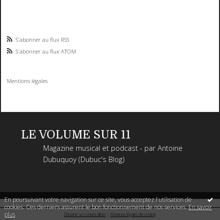
S'abonner au flux RSS
S'abonner au flux ATOM
Mentions légales
LE VOLUME SUR 11
Magazine musical et podcast - par Antoine
Dubuquoy (Dubuc's Blog)
En poursuivant votre navigation sur ce site, vous acceptez l'utilisation de
cookies. Ces derniers assurent le bon fonctionnement de nos services.
En savoir
plus
.
Déclarer un contenu illicite
|
Mentions légales de ce blog