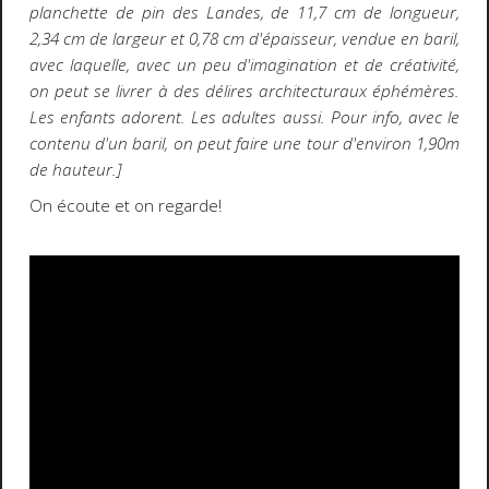
planchette de pin des Landes, de 11,7 cm de longueur,
2,34 cm de largeur et 0,78 cm d'épaisseur, vendue en baril,
avec laquelle, avec un peu d'imagination et de créativité,
on peut se livrer à des délires architecturaux éphémères.
Les enfants adorent. Les adultes aussi. Pour info, avec le
contenu d'un baril, on peut faire une tour d'environ 1,90m
de hauteur.]
On écoute et on regarde!