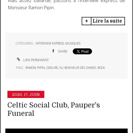
Mais assez bavardé, passons à l'interview express de
Monsieur Ramon Pipin.
Lire la suite
CATÉGORIES :
INTERVIEW EXPRESS
,
MUSIQUES
SHARE
LIEN PERMANENT
TAGS :
RAMON PIPIN
,
ODEURS
,
AU BONHEUR DES DAMES
,
ROCK
2020.
17. JUIN
Celtic Social Club, Pauper's
Funeral