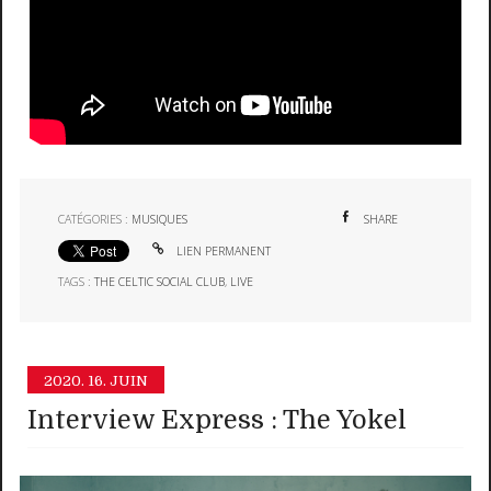
CATÉGORIES :
MUSIQUES
SHARE
LIEN PERMANENT
TAGS :
THE CELTIC SOCIAL CLUB
,
LIVE
2020.
16. JUIN
Interview Express : The Yokel