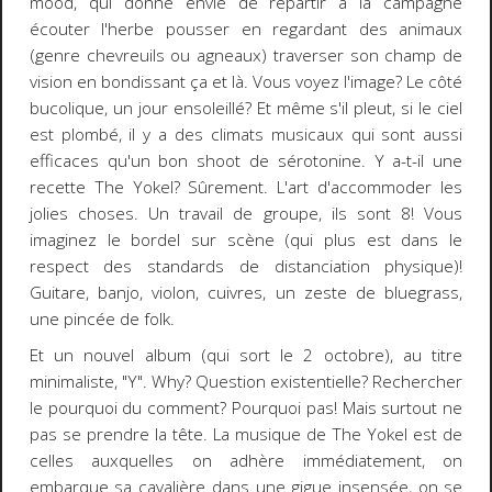
mood, qui donne envie de repartir à la campagne
écouter l'herbe pousser en regardant des animaux
(genre chevreuils ou agneaux) traverser son champ de
vision en bondissant ça et là. Vous voyez l'image? Le côté
bucolique, un jour ensoleillé? Et même s'il pleut, si le ciel
est plombé, il y a des climats musicaux qui sont aussi
efficaces qu'un bon shoot de sérotonine. Y a-t-il une
recette The Yokel? Sûrement. L'art d'accommoder les
jolies choses. Un travail de groupe, ils sont 8! Vous
imaginez le bordel sur scène (qui plus est dans le
respect des standards de distanciation physique)!
Guitare, banjo, violon, cuivres, un zeste de bluegrass,
une pincée de folk.
Et un nouvel album (qui sort le 2 octobre), au titre
minimaliste, "Y". Why? Question existentielle? Rechercher
le pourquoi du comment? Pourquoi pas! Mais surtout ne
pas se prendre la tête. La musique de The Yokel est de
celles auxquelles on adhère immédiatement, on
embarque sa cavalière dans une gigue insensée, on se